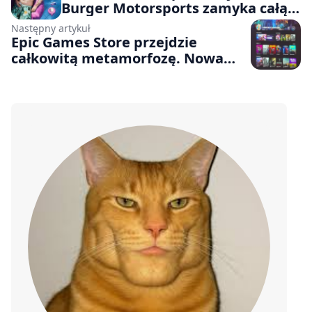
Burger Motorsports zamyka całą
firmę w dniu premiery gry
Następny artykuł
Epic Games Store przejdzie
całkowitą metamorfozę. Nowa
wersja programu ma startować 5
razy szybciej