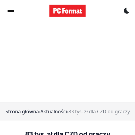
Pr
Strona główna
›
Aktualności
›
83 tys. zł dla CZD od graczy
83 tys. zł dla CZD od graczy