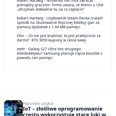
Robert Hartwig
-
Nintendo nie chce zwracać
pieniędzy graczom. Firma uważa, że klienci u USA
„otrzymali dokładnie to, za co zapłacili”
Robert Hartwig
-
Użytkownik Steam Decka znalazł
sposób na zbudowanie fizycznej kolekcji gier za
pomocą dyskietek z 1.44 MB pamięci
Olin
-
„To nie jest kradzież, to jest praktycznie za
darmo”. RTX 3050 kupiony w cenie kawy
eettt
-
Galaxy S27 Ultra bez drugiego
teleobiektywu? Samsung planuje cięcia kosztów z
powodu cen pamięci
Poprzedni artykuł
IoT – złośliwe oprogramowanie
często wykorzystuje stare luki w