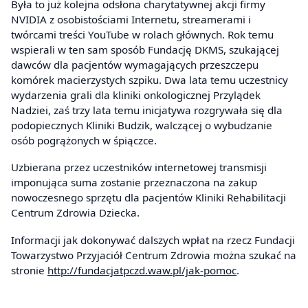
Była to już kolejna odsłona charytatywnej akcji firmy
NVIDIA z osobistościami Internetu, streamerami i
twórcami treści YouTube w rolach głównych. Rok temu
wspierali w ten sam sposób Fundację DKMS, szukającej
dawców dla pacjentów wymagających przeszczepu
komórek macierzystych szpiku. Dwa lata temu uczestnicy
wydarzenia grali dla kliniki onkologicznej Przylądek
Nadziei, zaś trzy lata temu inicjatywa rozgrywała się dla
podopiecznych Kliniki Budzik, walczącej o wybudzanie
osób pogrążonych w śpiączce.
Uzbierana przez uczestników internetowej transmisji
imponująca suma zostanie przeznaczona na zakup
nowoczesnego sprzętu dla pacjentów Kliniki Rehabilitacji
Centrum Zdrowia Dziecka.
Informacji jak dokonywać dalszych wpłat na rzecz Fundacji
Towarzystwo Przyjaciół Centrum Zdrowia można szukać na
stronie
http://fundacjatpczd.waw.pl/jak-pomoc
.