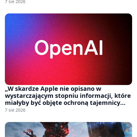
7 sie 2026
„W skardze Apple nie opisano w
wystarczającym stopniu informacji, które
miałyby być objęte ochroną tajemnicy
handlowej”. OpenAI żąda odrzucenia
7 sie 2026
pozwu