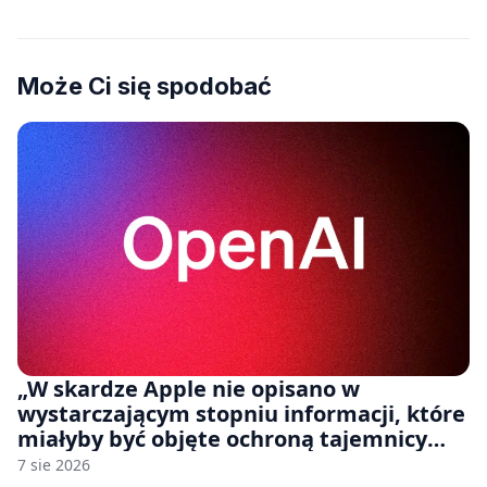
Może Ci się spodobać
„W skardze Apple nie opisano w
wystarczającym stopniu informacji, które
miałyby być objęte ochroną tajemnicy
handlowej”. OpenAI żąda odrzucenia
7 sie 2026