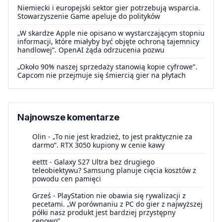
Niemiecki i europejski sektor gier potrzebują wsparcia.
Stowarzyszenie Game apeluje do polityków
„W skardze Apple nie opisano w wystarczającym stopniu
informacji, które miałyby być objęte ochroną tajemnicy
handlowej”. OpenAI żąda odrzucenia pozwu
„Około 90% naszej sprzedaży stanowią kopie cyfrowe”.
Capcom nie przejmuje się śmiercią gier na płytach
Najnowsze komentarze
Olin
-
„To nie jest kradzież, to jest praktycznie za
darmo”. RTX 3050 kupiony w cenie kawy
eettt
-
Galaxy S27 Ultra bez drugiego
teleobiektywu? Samsung planuje cięcia kosztów z
powodu cen pamięci
Grześ
-
PlayStation nie obawia się rywalizacji z
pecetami. „W porównaniu z PC do gier z najwyższej
półki nasz produkt jest bardziej przystępny
cenowo”