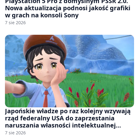
PlayStation 5 Pro z domyślnym PSSR 2.0.
Nowa aktualizacja podnosi jakość grafiki
w grach na konsoli Sony
7 sie 2026
Japońskie władze po raz kolejny wzywają
rząd federalny USA do zaprzestania
naruszania własności intelektualnej
japońskich gier i anime
7 sie 2026