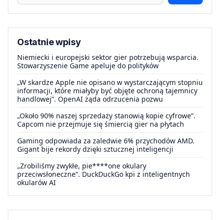
Ostatnie wpisy
Niemiecki i europejski sektor gier potrzebują wsparcia.
Stowarzyszenie Game apeluje do polityków
„W skardze Apple nie opisano w wystarczającym stopniu
informacji, które miałyby być objęte ochroną tajemnicy
handlowej”. OpenAI żąda odrzucenia pozwu
„Około 90% naszej sprzedaży stanowią kopie cyfrowe”.
Capcom nie przejmuje się śmiercią gier na płytach
Gaming odpowiada za zaledwie 6% przychodów AMD.
Gigant bije rekordy dzięki sztucznej inteligencji
„Zrobiliśmy zwykłe, pie****one okulary
przeciwsłoneczne”. DuckDuckGo kpi z inteligentnych
okularów AI