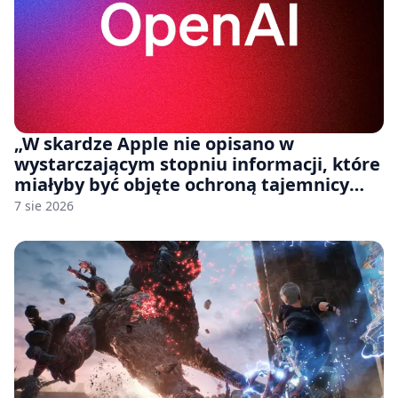
„W skardze Apple nie opisano w
wystarczającym stopniu informacji, które
miałyby być objęte ochroną tajemnicy
handlowej”. OpenAI żąda odrzucenia
7 sie 2026
pozwu