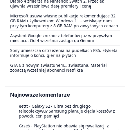
Diablo 4 zmierza na Nintendo Switch 2. Przeciek
ujawnia wrześniową datę premiery i cenę
Microsoft usuwa własne publikacje rekomendujące 32
GB RAM użytkownikom Windows 11 – wciskając nam
przy tym komputery z 8 GB RAM po zawyżonych cenach
Asystent Google zniknie z telefonów już w przyszłym
miesiącu. Od 4 września zastąpi go Gemini
Sony umieszcza ostrzeżenia na pudełkach PS5. Etykieta
informuje o końcu gier na płytach
GTA 6 z nowym zwiastunem… zwiastuna. Materiał
zobaczą wcześniej abonenci Netfliksa
Najnowsze komentarze
eettt
-
Galaxy S27 Ultra bez drugiego
teleobiektywu? Samsung planuje cięcia kosztów z
powodu cen pamięci
Grześ
-
PlayStation nie obawia się rywalizacji z