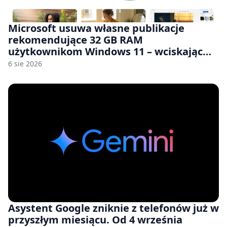
Microsoft usuwa własne publikacje
rekomendujące 32 GB RAM
użytkownikom Windows 11 – wciskając
nam przy tym komputery z 8 GB RAM po
6 sie 2026
zawyżonych cenach
Asystent Google zniknie z telefonów już w
przyszłym miesiącu. Od 4 września