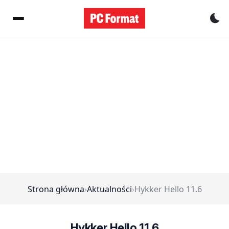
Pr
Strona główna
›
Aktualności
›
Hykker Hello 11.6
Hykker Hello 11.6