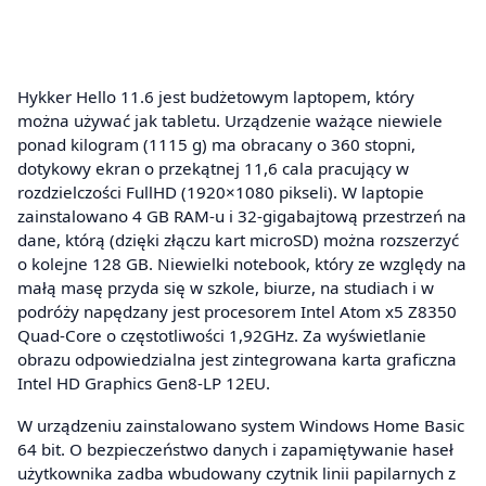
Hykker Hello 11.6 jest budżetowym laptopem, który
można używać jak tabletu. Urządzenie ważące niewiele
ponad kilogram (1115 g) ma obracany o 360 stopni,
dotykowy ekran o przekątnej 11,6 cala pracujący w
rozdzielczości FullHD (1920×1080 pikseli). W laptopie
zainstalowano 4 GB RAM-u i 32-gigabajtową przestrzeń na
dane, którą (dzięki złączu kart microSD) można rozszerzyć
o kolejne 128 GB. Niewielki notebook, który ze względy na
małą masę przyda się w szkole, biurze, na studiach i w
podróży napędzany jest procesorem Intel Atom x5 Z8350
Quad-Core o częstotliwości 1,92GHz. Za wyświetlanie
obrazu odpowiedzialna jest zintegrowana karta graficzna
Intel HD Graphics Gen8-LP 12EU.
W urządzeniu zainstalowano system Windows Home Basic
64 bit. O bezpieczeństwo danych i zapamiętywanie haseł
użytkownika zadba wbudowany czytnik linii papilarnych z