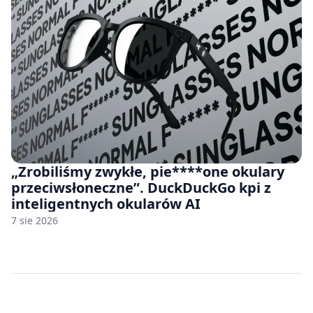
„Zrobiliśmy zwykłe, pie****one okulary
przeciwsłoneczne”. DuckDuckGo kpi z
inteligentnych okularów AI
7 sie 2026