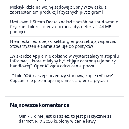
Meksyk idzie na wojnę sądową z Sony w związku z
zaprzestaniem produkcji fizycznych płyt z grami
Użytkownik Steam Decka znalazł sposób na zbudowanie
fizycznej kolekcji gier za pomocą dyskietek z 1.44 MB
pamięci
Niemiecki i europejski sektor gier potrzebują wsparcia.
Stowarzyszenie Game apeluje do polityków
„W skardze Apple nie opisano w wystarczającym stopniu
informacji, które miałyby być objęte ochroną tajemnicy
handlowej”. OpenAI żąda odrzucenia pozwu
„Około 90% naszej sprzedaży stanowią kopie cyfrowe”.
Capcom nie przejmuje się śmiercią gier na płytach
Najnowsze komentarze
Olin
-
„To nie jest kradzież, to jest praktycznie za
darmo”. RTX 3050 kupiony w cenie kawy