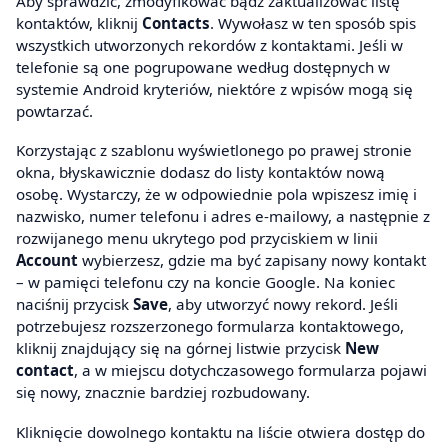
Aby sprawdzić, zmodyfikować bądź zaktualizować listę
kontaktów, kliknij
Contacts
. Wywołasz w ten sposób spis
wszystkich utworzonych rekordów z kontaktami. Jeśli w
telefonie są one pogrupowane według dostępnych w
systemie Android kryteriów, niektóre z wpisów mogą się
powtarzać.
Korzystając z szablonu wyświetlonego po prawej stronie
okna, błyskawicznie dodasz do listy kontaktów nową
osobę. Wystarczy, że w odpowiednie pola wpiszesz imię i
nazwisko, numer telefonu i adres e-mailowy, a następnie z
rozwijanego menu ukrytego pod przyciskiem w linii
Account
wybierzesz, gdzie ma być zapisany nowy kontakt
– w pamięci telefonu czy na koncie Google. Na koniec
naciśnij przycisk
Save
, aby utworzyć nowy rekord. Jeśli
potrzebujesz rozszerzonego formularza kontaktowego,
kliknij znajdujący się na górnej listwie przycisk
New
contact
, a w miejscu dotychczasowego formularza pojawi
się nowy, znacznie bardziej rozbudowany.
Kliknięcie dowolnego kontaktu na liście otwiera dostęp do