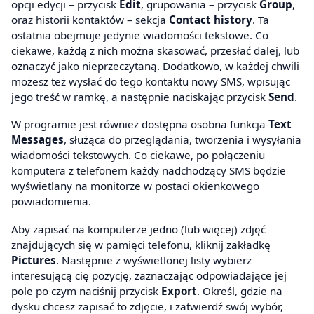
opcji edycji – przycisk
Edit
, grupowania – przycisk
Group
,
oraz historii kontaktów – sekcja
Contact history
. Ta
ostatnia obejmuje jedynie wiadomości tekstowe. Co
ciekawe, każdą z nich można skasować, przesłać dalej, lub
oznaczyć jako nieprzeczytaną. Dodatkowo, w każdej chwili
możesz też wysłać do tego kontaktu nowy SMS, wpisując
jego treść w ramkę, a następnie naciskając przycisk
Send
.
W programie jest również dostępna osobna funkcja
Text
Messages
, służąca do przeglądania, tworzenia i wysyłania
wiadomości tekstowych. Co ciekawe, po połączeniu
komputera z telefonem każdy nadchodzący SMS będzie
wyświetlany na monitorze w postaci okienkowego
powiadomienia.
Aby zapisać na komputerze jedno (lub więcej) zdjęć
znajdujących się w pamięci telefonu, kliknij zakładkę
Pictures
. Następnie z wyświetlonej listy wybierz
interesującą cię pozycję, zaznaczając odpowiadające jej
pole po czym naciśnij przycisk
Export
. Określ, gdzie na
dysku chcesz zapisać to zdjęcie, i zatwierdź swój wybór,