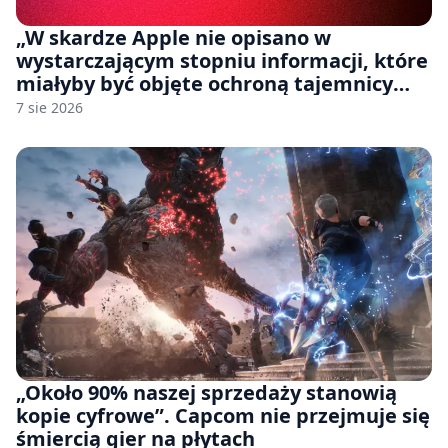
„W skardze Apple nie opisano w
wystarczającym stopniu informacji, które
miałyby być objęte ochroną tajemnicy
handlowej”. OpenAI żąda odrzucenia
7 sie 2026
pozwu
„Około 90% naszej sprzedaży stanowią
kopie cyfrowe”. Capcom nie przejmuje się
śmiercią gier na płytach