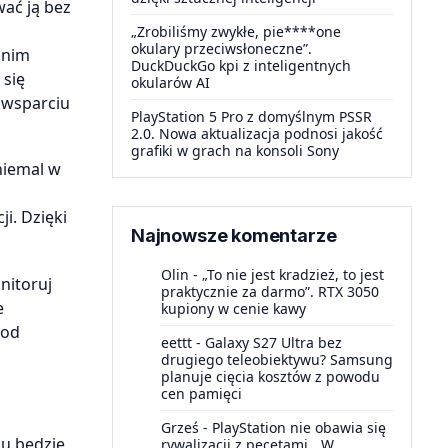
ać ją bez
„Zrobiliśmy zwykłe, pie****one
okulary przeciwsłoneczne”.
 nim
DuckDuckGo kpi z inteligentnych
 się
okularów AI
 wsparciu
PlayStation 5 Pro z domyślnym PSSR
2.0. Nowa aktualizacja podnosi jakość
grafiki w grach na konsoli Sony
niemal w
i. Dzięki
Najnowsze komentarze
Olin
-
„To nie jest kradzież, to jest
nitoruj
praktycznie za darmo”. RTX 3050
e
kupiony w cenie kawy
 od
eettt
-
Galaxy S27 Ultra bez
drugiego teleobiektywu? Samsung
planuje cięcia kosztów z powodu
cen pamięci
Grześ
-
PlayStation nie obawia się
mu będzie
rywalizacji z pecetami. „W