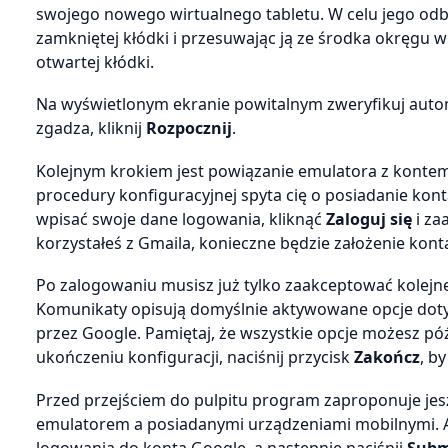
swojego nowego wirtualnego tabletu. W celu jego odb
zamkniętej kłódki i przesuwając ją ze środka okręgu 
otwartej kłódki.
Na wyświetlonym ekranie powitalnym zweryfikuj automa
zgadza, kliknij
Rozpocznij
.
Kolejnym krokiem jest powiązanie emulatora z konte
procedury konfiguracyjnej spyta cię o posiadanie ko
wpisać swoje dane logowania, kliknąć
Zaloguj się
i za
korzystałeś z Gmaila, konieczne będzie założenie kont
Po zalogowaniu musisz już tylko zaakceptować kolejn
Komunikaty opisują domyślnie aktywowane opcje dotyc
przez Google. Pamiętaj, że wszystkie opcje możesz póź
ukończeniu konfiguracji, naciśnij przycisk
Zakończ
, b
Przed przejściem do pulpitu program zaproponuje jesz
emulatorem a posiadanymi urządzeniami mobilnymi. Ab
logowania do konta Google, a następnie naciśnij
Subm