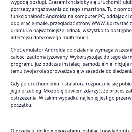
wygodą obsługi. Czasami chciałoby się uruchomić ulu
potrzeby angażowania do tego smartfona. Tu z pomocą
funkcjonalność Androida na komputer PC, oddając ci do
odbierać e-maile, przeglądać strony WWW, korzystać z G
grami. Co najważniejsze jednak, wszystko to dostępn
interfejsu dotykowego multi-touch.
Choć emulator Androida do działania wymaga wcześnie
całości zautomatyzowany. Wykorzystując do tego dar
programu już podczas instalacji samodzielnie inicjuje
temu twoja rola sprowadza się w zasadzie do śledzen
Gdy po uruchomieniu instalatora rozpocznie się pobie
jego przebieg. Może się bowiem zdarzyć, że proces za
ostrzeżenia. W takim wypadku najlepiej jest go prze
początku.
O przejściu do kolejnego etapu instalacji powiadomi