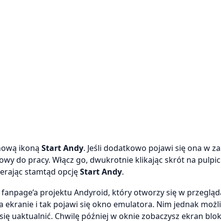
nową ikoną
Start Andy
. Jeśli dodatkowo pojawi się ona w z
wy do pracy. Włącz go, dwukrotnie klikając skrót na pulpic
ierając stamtąd opcję
Start Andy
.
 fanpage’a projektu Andyroid, który otworzy się w przeglą
a ekranie i tak pojawi się okno emulatora. Nim jednak możl
się uaktualnić. Chwilę później w oknie zobaczysz ekran blo