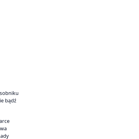
asobniku
ie bądź
darce
iwa
kady