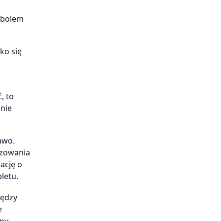
ymbolem
ko się
, to
 nie
awo.
izowania
ację o
letu.
iędzy
e
zny