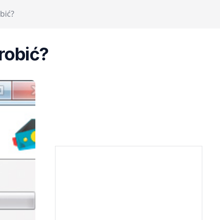
bić?
robić?