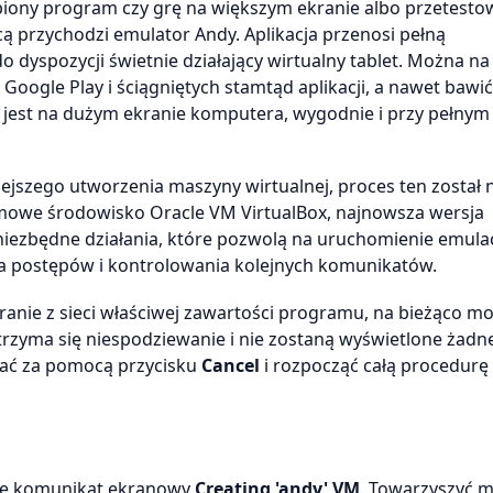
biony program czy grę na większym ekranie albo przetestow
 przychodzi emulator Andy. Aplikacja przenosi pełną
 dyspozycji świetnie działający wirtualny tablet. Można na
oogle Play i ściągniętych stamtąd aplikacji, a nawet bawić
e jest na dużym ekranie komputera, wygodnie i przy pełnym
jszego utworzenia maszyny wirtualnej, proces ten został 
mowe środowisko Oracle VM VirtualBox, najnowsza wersja
 niezbędne działania, które pozwolą na uruchomienie emulacj
ia postępów i kontrolowania kolejnych komunikatów.
ranie z sieci właściwej zawartości programu, na bieżąco mo
trzyma się niespodziewanie i nie zostaną wyświetlone żadn
rwać za pomocą przycisku
Cancel
i rozpocząć całą procedurę
 cię komunikat ekranowy
Creating 'andy' VM
. Towarzyszyć 