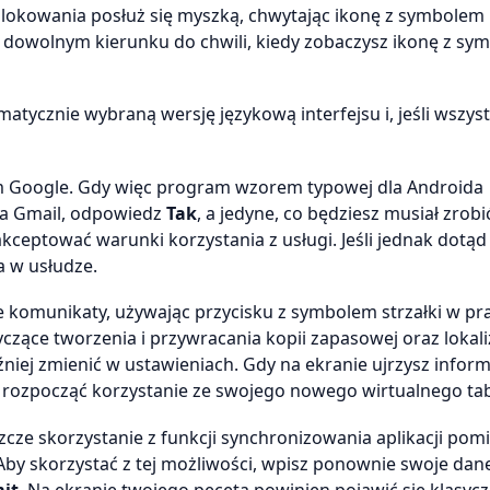
lokowania posłuż się myszką, chwytając ikonę z symbolem
w dowolnym kierunku do chwili, kiedy zobaczysz ikonę z s
tycznie wybraną wersję językową interfejsu i, jeśli wszyst
m Google. Gdy więc program wzorem typowej dla Androida
nta Gmail, odpowiedz
Tak
, a jedyne, co będziesz musiał zrobić
akceptować warunki korzystania z usługi. Jeśli jednak dotąd
a w usłudze.
e komunikaty, używając przycisku z symbolem strzałki w pr
zące tworzenia i przywracania kopii zapasowej oraz lokal
niej zmienić w ustawieniach. Gdy na ekranie ujrzysz inform
y rozpocząć korzystanie ze swojego nowego wirtualnego tab
cze skorzystanie z funkcji synchronizowania aplikacji pom
y skorzystać z tej możliwości, wpisz ponownie swoje dan
it
. Na ekranie twojego peceta powinien pojawić się klasyc