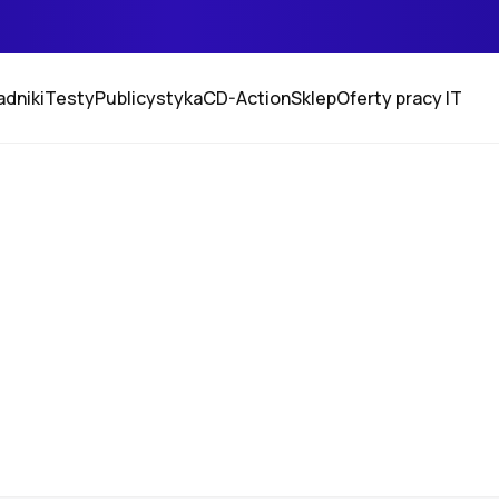
adniki
Testy
Publicystyka
CD-Action
Sklep
Oferty pracy IT