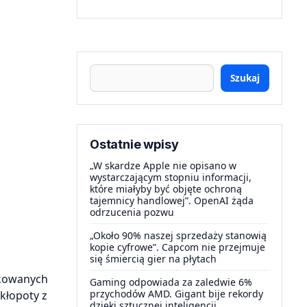
Szukaj
Ostatnie wpisy
„W skardze Apple nie opisano w
wystarczającym stopniu informacji,
które miałyby być objęte ochroną
tajemnicy handlowej”. OpenAI żąda
odrzucenia pozwu
„Około 90% naszej sprzedaży stanowią
kopie cyfrowe”. Capcom nie przejmuje
się śmiercią gier na płytach
ykowanych
Gaming odpowiada za zaledwie 6%
przychodów AMD. Gigant bije rekordy
kłopoty z
dzięki sztucznej inteligencji