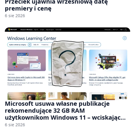
Przeciek ujawnia wrześniową datę
premiery i cenę
6 sie 2026
Microsoft usuwa własne publikacje
rekomendujące 32 GB RAM
użytkownikom Windows 11 – wciskając
nam przy tym komputery z 8 GB RAM po
6 sie 2026
zawyżonych cenach