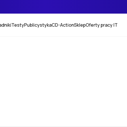
adniki
Testy
Publicystyka
CD-Action
Sklep
Oferty pracy IT