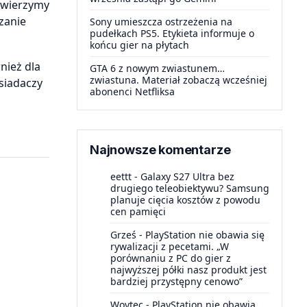
owierzymy
zanie
Sony umieszcza ostrzeżenia na
pudełkach PS5. Etykieta informuje o
końcu gier na płytach
nież dla
GTA 6 z nowym zwiastunem…
zwiastuna. Materiał zobaczą wcześniej
siadaczy
abonenci Netfliksa
Najnowsze komentarze
eettt
-
Galaxy S27 Ultra bez
drugiego teleobiektywu? Samsung
planuje cięcia kosztów z powodu
cen pamięci
Grześ
-
PlayStation nie obawia się
rywalizacji z pecetami. „W
porównaniu z PC do gier z
najwyższej półki nasz produkt jest
bardziej przystępny cenowo”
Woytec
-
PlayStation nie obawia