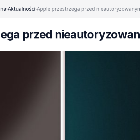
wna
›
Aktualności
›
Apple przestrzega przed nieautoryzowany
zega przed nieautoryzowa