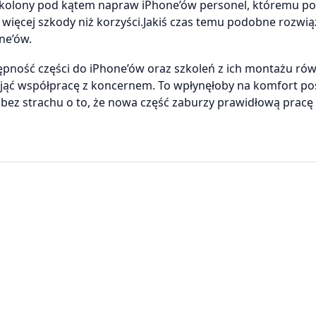
zkolony pod kątem napraw iPhone’ów personel, któremu p
 więcej szkody niż korzyści.Jakiś czas temu podobne rozwią
ne’ów.
ępność części do iPhone’ów oraz szkoleń z ich montażu rów
djąć współpracę z koncernem. To wpłynęłoby na komfort po
ez strachu o to, że nowa część zaburzy prawidłową pracę