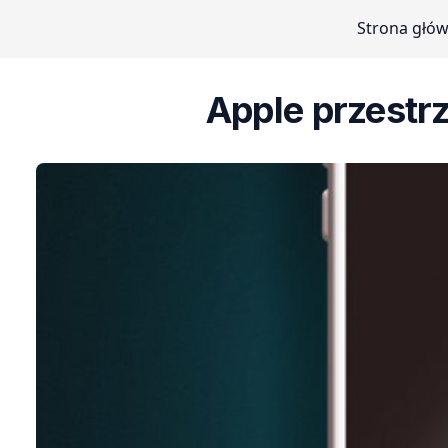
Strona głó
Apple przestr