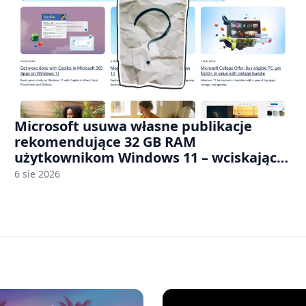
Microsoft usuwa własne publikacje
rekomendujące 32 GB RAM
użytkownikom Windows 11 – wciskając
nam przy tym komputery z 8 GB RAM po
6 sie 2026
zawyżonych cenach