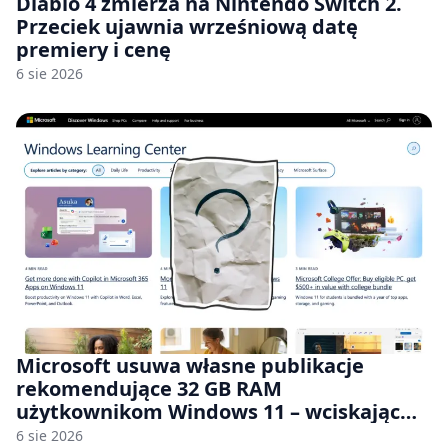
Diablo 4 zmierza na Nintendo Switch 2.
Przeciek ujawnia wrześniową datę
premiery i cenę
6 sie 2026
Microsoft usuwa własne publikacje
rekomendujące 32 GB RAM
użytkownikom Windows 11 – wciskając
nam przy tym komputery z 8 GB RAM po
6 sie 2026