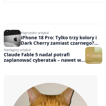
Poprzedni artykuł
iPhone 18 Pro: Tylko trzy kolory i
Dark Cherry zamiast czarnego?
Nowe przecieki zdradzają paletę
Następny artykuł
barw nowego smartfona od Apple
Claude Fable 5 nadal potrafi
zaplanować cyberatak – nawet w
„ugrzecznionej” wersji