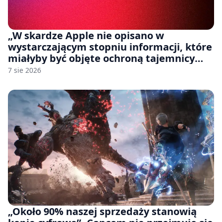
„W skardze Apple nie opisano w
wystarczającym stopniu informacji, które
miałyby być objęte ochroną tajemnicy
handlowej”. OpenAI żąda odrzucenia
7 sie 2026
pozwu
„Około 90% naszej sprzedaży stanowią