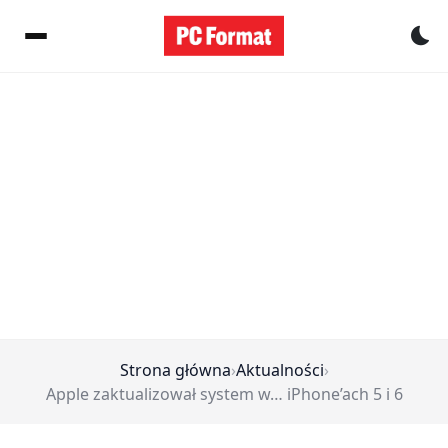
Pr
Strona główna
›
Aktualności
›
Apple zaktualizował system w… iPhone’ach 5 i 6