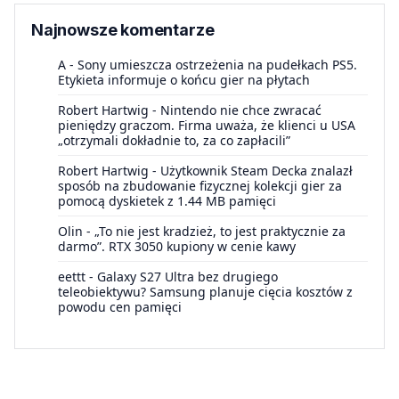
Najnowsze komentarze
A
-
Sony umieszcza ostrzeżenia na pudełkach PS5.
Etykieta informuje o końcu gier na płytach
Robert Hartwig
-
Nintendo nie chce zwracać
pieniędzy graczom. Firma uważa, że klienci u USA
„otrzymali dokładnie to, za co zapłacili”
Robert Hartwig
-
Użytkownik Steam Decka znalazł
sposób na zbudowanie fizycznej kolekcji gier za
pomocą dyskietek z 1.44 MB pamięci
Olin
-
„To nie jest kradzież, to jest praktycznie za
darmo”. RTX 3050 kupiony w cenie kawy
eettt
-
Galaxy S27 Ultra bez drugiego
teleobiektywu? Samsung planuje cięcia kosztów z
powodu cen pamięci