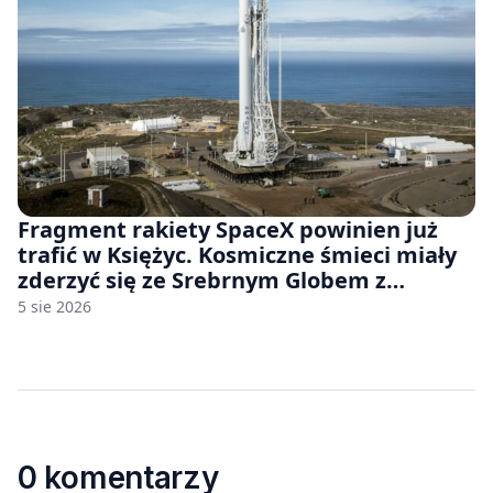
Fragment rakiety SpaceX powinien już
trafić w Księżyc. Kosmiczne śmieci miały
zderzyć się ze Srebrnym Globem z
prędkością 8690 km/h
5 sie 2026
0 komentarzy