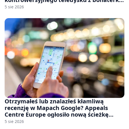
Stellar Blade: Blood Rain
5 sie 2026
Otrzymałeś lub znalazłeś kłamliwą
recenzję w Mapach Google? Appeals
Centre Europe ogłosiło nową ścieżkę
odwoławczą dla firm i konsumentów
5 sie 2026