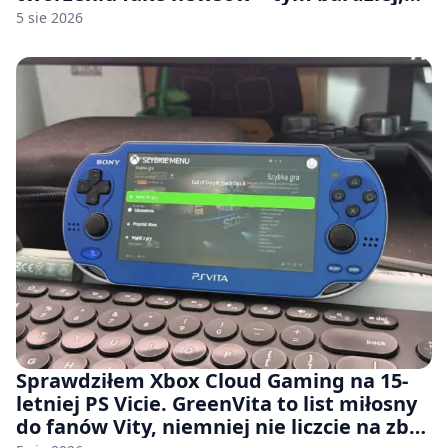
jeśli rozmawiasz z nimi po polsku
5 sie 2026
Sprawdziłem Xbox Cloud Gaming na 15-
letniej PS Vicie. GreenVita to list miłosny
do fanów Vity, niemniej nie liczcie na zbyt