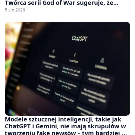
Twórca serii God of War sugeruje, że
rozumie, dlaczego Sony rezygnuje z gier
5 sie 2026
na płytach
Modele sztucznej inteligencji, takie jak
ChatGPT i Gemini, nie mają skrupułów w
tworzeniu fake newsów – tym bardziej,