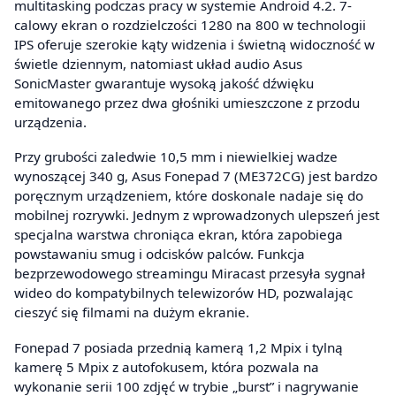
multitasking podczas pracy w systemie Android 4.2. 7-
calowy ekran o rozdzielczości 1280 na 800 w technologii
IPS oferuje szerokie kąty widzenia i świetną widoczność w
świetle dziennym, natomiast układ audio Asus
SonicMaster gwarantuje wysoką jakość dźwięku
emitowanego przez dwa głośniki umieszczone z przodu
urządzenia.
Przy grubości zaledwie 10,5 mm i niewielkiej wadze
wynoszącej 340 g, Asus Fonepad 7 (ME372CG) jest bardzo
poręcznym urządzeniem, które doskonale nadaje się do
mobilnej rozrywki. Jednym z wprowadzonych ulepszeń jest
specjalna warstwa chroniąca ekran, która zapobiega
powstawaniu smug i odcisków palców. Funkcja
bezprzewodowego streamingu Miracast przesyła sygnał
wideo do kompatybilnych telewizorów HD, pozwalając
cieszyć się filmami na dużym ekranie.
Fonepad 7 posiada przednią kamerą 1,2 Mpix i tylną
kamerę 5 Mpix z autofokusem, która pozwala na
wykonanie serii 100 zdjęć w trybie „burst” i nagrywanie