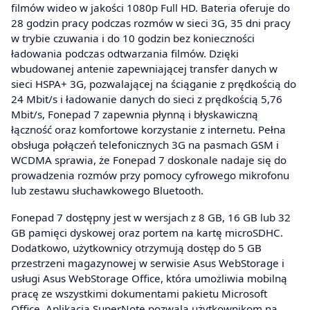
filmów wideo w jakości 1080p Full HD. Bateria oferuje do
28 godzin pracy podczas rozmów w sieci 3G, 35 dni pracy
w trybie czuwania i do 10 godzin bez konieczności
ładowania podczas odtwarzania filmów. Dzięki
wbudowanej antenie zapewniającej transfer danych w
sieci HSPA+ 3G, pozwalającej na ściąganie z prędkością do
24 Mbit/s i ładowanie danych do sieci z prędkością 5,76
Mbit/s, Fonepad 7 zapewnia płynną i błyskawiczną
łączność oraz komfortowe korzystanie z internetu. Pełna
obsługa połączeń telefonicznych 3G na pasmach GSM i
WCDMA sprawia, że Fonepad 7 doskonale nadaje się do
prowadzenia rozmów przy pomocy cyfrowego mikrofonu
lub zestawu słuchawkowego Bluetooth.
Fonepad 7 dostępny jest w wersjach z 8 GB, 16 GB lub 32
GB pamięci dyskowej oraz portem na kartę microSDHC.
Dodatkowo, użytkownicy otrzymują dostęp do 5 GB
przestrzeni magazynowej w serwisie Asus WebStorage i
usługi Asus WebStorage Office, która umożliwia mobilną
pracę ze wszystkimi dokumentami pakietu Microsoft
Office. Aplikacja SuperNote pozwala użytkownikom na