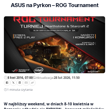
ASUS na Pyrkon – ROG Tournament
8 kwi 2016, 07:00
—
Aktualizacja:
28 lut 2026, 11:50
1 minuta czytania
W najbliższy weekend, w dniach 8-10 kwietnia w