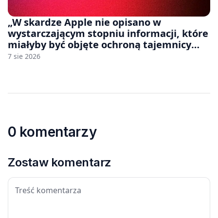
„W skardze Apple nie opisano w
wystarczającym stopniu informacji, które
miałyby być objęte ochroną tajemnicy
handlowej”. OpenAI żąda odrzucenia
7 sie 2026
pozwu
0 komentarzy
Zostaw komentarz