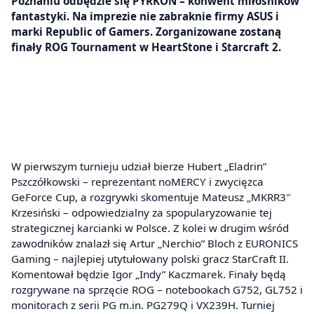
Poznaniu odbędzie się PYRKON – konwent miłośników
fantastyki. Na imprezie nie zabraknie firmy ASUS i
marki Republic of Gamers. Zorganizowane zostaną
finały ROG Tournament w HeartStone i Starcraft 2.
W pierwszym turnieju udział bierze Hubert „Eladrin”
Pszczółkowski – reprezentant noMERCY i zwycięzca
GeForce Cup, a rozgrywki skomentuje Mateusz „MKRR3″
Krzesiński – odpowiedzialny za spopularyzowanie tej
strategicznej karcianki w Polsce. Z kolei w drugim wśród
zawodników znalazł się Artur „Nerchio” Bloch z EURONICS
Gaming – najlepiej utytułowany polski gracz StarCraft II.
Komentował będzie Igor „Indy” Kaczmarek. Finały będą
rozgrywane na sprzęcie ROG – notebookach G752, GL752 i
monitorach z serii PG m.in. PG279Q i VX239H. Turniej