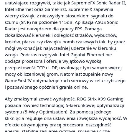
ułatwiające rozgrywki, takie jak SupremeFX Sonic Radar II,
Intel Ethernet oraz GameFirst. SupremeFX zapewnia
wierny dźwięk, z niezwykłym stosunkiem sygnału do
szumu (SNR) na poziomie 115dB. Aplikacja ASUS Sonic
Radar jest narzędziem dla graczy FPS. Pomaga
zlokalizować kierunek i odległość strzałów, wybuchów,
kroków, płaczu czy dźwięku bomb czasowych tak, by gracz
mógł wykonać jak najwcześniej uderzenie w kierunku
wroga. Podczas rozgrywki Intel Gigabit Ethernet nie
obciąża procesora i oferuje wyjątkowo wysoką
przepustowość TCP i UDP, uwalniając tym samym więcej
mocy obliczeniowej grom. Natomiast zupełnie nowy
GameFirst IV optymalizuje ruch sieciowy w celu szybszego
i pozbawionego opóźnień grania online.
Aby zmaksymalizować wydajność, ROG Strix X99 Gaming
posiada również technologię 5-kierunkowej optymalizacji
systemu (5-Way Optimization). Za pomocą jednego
kliknięcia reguluje ona ustawienia i zwiększa wydajność. W
efekcie otrzymujemy pracę procesora, oszczędność
energii, stabilne zasilanie cyfrowe, sprawne i ciche