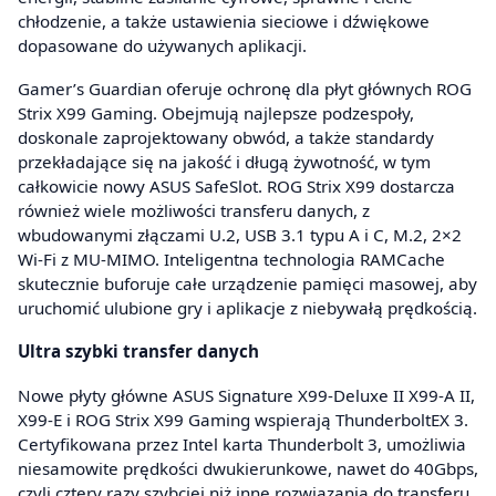
chłodzenie, a także ustawienia sieciowe i dźwiękowe
dopasowane do używanych aplikacji.
Gamer’s Guardian oferuje ochronę dla płyt głównych ROG
Strix X99 Gaming. Obejmują najlepsze podzespoły,
doskonale zaprojektowany obwód, a także standardy
przekładające się na jakość i długą żywotność, w tym
całkowicie nowy ASUS SafeSlot. ROG Strix X99 dostarcza
również wiele możliwości transferu danych, z
wbudowanymi złączami U.2, USB 3.1 typu A i C, M.2, 2×2
Wi-Fi z MU-MIMO. Inteligentna technologia RAMCache
skutecznie buforuje całe urządzenie pamięci masowej, aby
uruchomić ulubione gry i aplikacje z niebywałą prędkością.
Ultra szybki transfer danych
Nowe płyty główne ASUS Signature X99-Deluxe II X99-A II,
X99-E i ROG Strix X99 Gaming wspierają ThunderboltEX 3.
Certyfikowana przez Intel karta Thunderbolt 3, umożliwia
niesamowite prędkości dwukierunkowe, nawet do 40Gbps,
czyli cztery razy szybciej niż inne rozwiązania do transferu