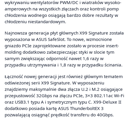
wykrywaniu wentylatorów PWM/DC i wiatraków wysoko-
amperowych na wszystkich złączach oraz kontroli pomp
chłodzenia wodnego osiągają bardzo dobre rezultaty w
chłodzeniu niestandardowym.
Najnowsza generacja płyt głównych X99 Signature została
wyposażona w ASUS SafeSlot. To nowe, wzmocnione
gniazdo PCIe zaprojektowane zostało w procesie insert-
molding dodatkowo zabezpieczając styki w slocie tym
samym zwiększając odporność nawet 1,6 razy w
przypadku utrzymywania i 1,8 razy w przypadku ścinania.
Łączność nowej generacji jest również głównym tematem
odświeżonej serii X99 Signature. W wyposażeniu
znajdziemy maksymalnie dwa złącza U.2 i M.2 osiągające
przepustowość 32Gbps na złączu PCIe, 3×3 802.11ac Wi-Fi
oraz USB3.1 typu A i symetrycznym typu C. X99-Deluxe II
dodatkowo posiada kartę ASUS ThunderboltEX 3
pozwalającą osiągnąć prędkość transferu do 40Gbps.