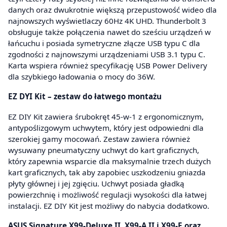
danych oraz dwukrotnie większą przepustowość wideo dla
najnowszych wyświetlaczy 60Hz 4K UHD. Thunderbolt 3
obsługuje także połączenia nawet do sześciu urządzeń w
łańcuchu i posiada symetryczne złącze USB typu C dla
zgodności z najnowszymi urządzeniami USB 3.1 typu C.
Karta wspiera również specyfikację USB Power Delivery
dla szybkiego ładowania o mocy do 36W.
EZ DYI Kit – zestaw do łatwego montażu
EZ DIY Kit zawiera śrubokręt 45-w-1 z ergonomicznym,
antypoślizgowym uchwytem, który jest odpowiedni dla
szerokiej gamy mocowań. Zestaw zawiera również
wysuwany pneumatyczny uchwyt do kart graficznych,
który zapewnia wsparcie dla maksymalnie trzech dużych
kart graficznych, tak aby zapobiec uszkodzeniu gniazda
płyty głównej i jej zgięciu. Uchwyt posiada gładką
powierzchnię i możliwość regulacji wysokości dla łatwej
instalacji. EZ DIY Kit jest możliwy do nabycia dodatkowo.
ASUS Signature X99-Deluxe II, X99-A II i X99-E oraz