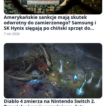
Amerykańskie sankcje mają skutek
odwrotny do zamierzonego? Samsung i
SK Hynix sięgają po chiński sprzęt do
fabryk chipów
7 sie 2026
Diablo 4 zmierza na Nintendo Switch 2.