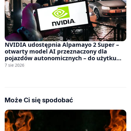
NVIDIA udostępnia Alpamayo 2 Super –
otwarty model AI przeznaczony dla
pojazdów autonomicznych – do użytku
komercyjnego
7 sie 2026
Może Ci się spodobać