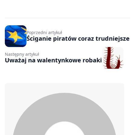
Poprzedni artykuł
Ściganie piratów coraz trudniejsze
Następny artykuł
Uważaj na walentynkowe robaki