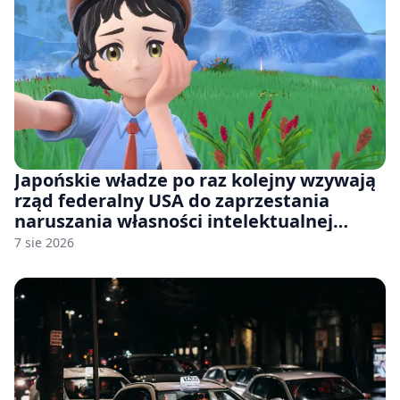
Japońskie władze po raz kolejny wzywają
rząd federalny USA do zaprzestania
naruszania własności intelektualnej
japońskich gier i anime
7 sie 2026