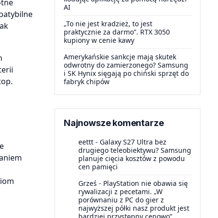
otne
AI
patybilne
„To nie jest kradzież, to jest
jak
praktycznie za darmo”. RTX 3050
kupiony w cenie kawy
Amerykańskie sankcje mają skutek
n
odwrotny do zamierzonego? Samsung
erii
i SK Hynix sięgają po chiński sprzęt do
top.
fabryk chipów
Najnowsze komentarze
eettt
-
Galaxy S27 Ultra bez
ie
drugiego teleobiektywu? Samsung
waniem
planuje cięcia kosztów z powodu
cen pamięci
niom
Grześ
-
PlayStation nie obawia się
rywalizacji z pecetami. „W
porównaniu z PC do gier z
najwyższej półki nasz produkt jest
bardziej przystępny cenowo”