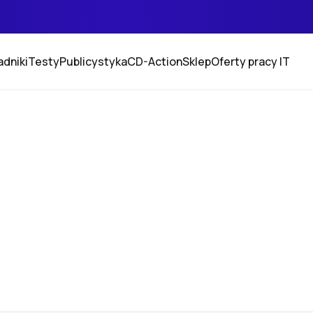
adniki
Testy
Publicystyka
CD-Action
Sklep
Oferty pracy IT