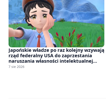
Japońskie władze po raz kolejny wzywają
rząd federalny USA do zaprzestania
naruszania własności intelektualnej
japońskich gier i anime
7 sie 2026