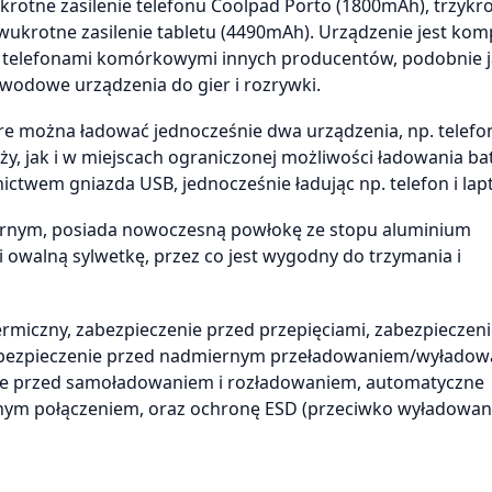
rotne zasilenie telefonu Coolpad Porto (1800mAh), trzykr
ukrotne zasilenie tabletu (4490mAh). Urządzenie jest kom
 z telefonami komórkowymi innych producentów, podobnie 
ewodowe urządzenia do gier i rozrywki.
óre można ładować jednocześnie dwa urządzenia, np. telefo
y, jak i w miejscach ograniczonej możliwości ładowania bat
ctwem gniazda USB, jednocześnie ładując np. telefon i lap
rebrnym, posiada nowoczesną powłokę ze stopu aluminium
 owalną sylwetkę, przez co jest wygodny do trzymania i
rmiczny, zabezpieczenie przed przepięciami, zabezpieczen
zabezpieczenie przed nadmiernym przeładowaniem/wyłado
enie przed samoładowaniem i rozładowaniem, automatyczne
tnym połączeniem, oraz ochronę ESD (przeciwko wyładowa