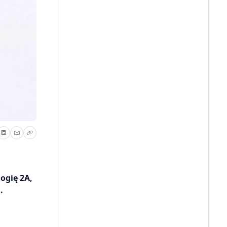
ogię 2A,
.