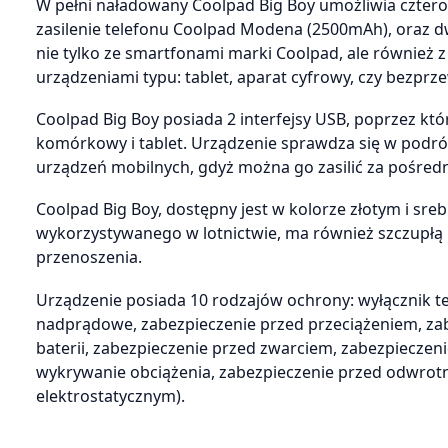
W pełni naładowany Coolpad Big Boy umożliwia czterok
zasilenie telefonu Coolpad Modena (2500mAh), oraz dw
nie tylko ze smartfonami marki Coolpad, ale również
urządzeniami typu: tablet, aparat cyfrowy, czy bezprz
Coolpad Big Boy posiada 2 interfejsy USB, poprzez kt
komórkowy i tablet. Urządzenie sprawdza się w podróż
urządzeń mobilnych, gdyż można go zasilić za pośredni
Coolpad Big Boy, dostępny jest w kolorze złotym i s
wykorzystywanego w lotnictwie, ma również szczupłą i
przenoszenia.
Urządzenie posiada 10 rodzajów ochrony: wyłącznik te
nadprądowe, zabezpieczenie przed przeciążeniem, 
baterii, zabezpieczenie przed zwarciem, zabezpiecz
wykrywanie obciążenia, zabezpieczenie przed odwro
elektrostatycznym).