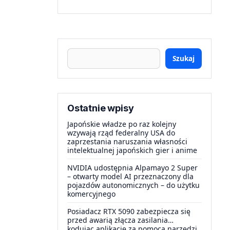
Szukaj
Ostatnie wpisy
Japońskie władze po raz kolejny
wzywają rząd federalny USA do
zaprzestania naruszania własności
intelektualnej japońskich gier i anime
NVIDIA udostępnia Alpamayo 2 Super
– otwarty model AI przeznaczony dla
pojazdów autonomicznych – do użytku
komercyjnego
Posiadacz RTX 5090 zabezpiecza się
przed awarią złącza zasilania…
kodując aplikację za pomocą narzędzi