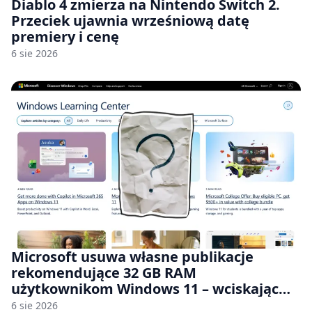
Diablo 4 zmierza na Nintendo Switch 2.
Przeciek ujawnia wrześniową datę
premiery i cenę
6 sie 2026
Microsoft usuwa własne publikacje
rekomendujące 32 GB RAM
użytkownikom Windows 11 – wciskając
nam przy tym komputery z 8 GB RAM po
6 sie 2026