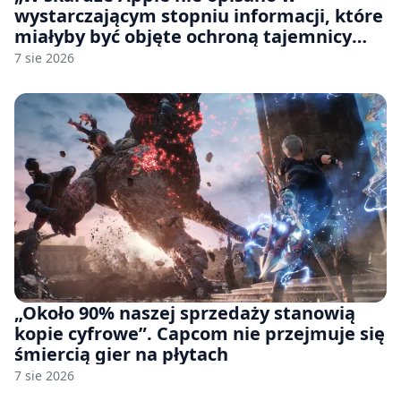
wystarczającym stopniu informacji, które
miałyby być objęte ochroną tajemnicy
handlowej”. OpenAI żąda odrzucenia
7 sie 2026
pozwu
„Około 90% naszej sprzedaży stanowią
kopie cyfrowe”. Capcom nie przejmuje się
śmiercią gier na płytach
7 sie 2026