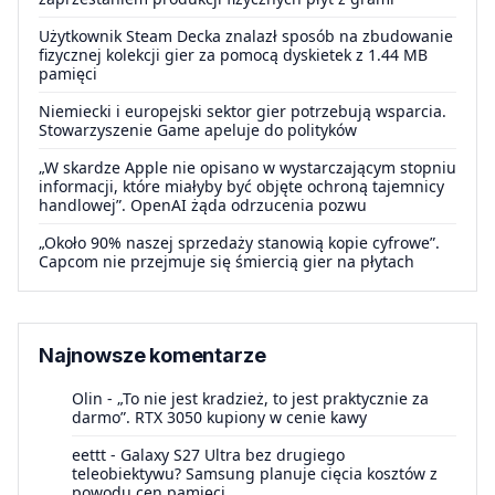
Użytkownik Steam Decka znalazł sposób na zbudowanie
fizycznej kolekcji gier za pomocą dyskietek z 1.44 MB
pamięci
Niemiecki i europejski sektor gier potrzebują wsparcia.
Stowarzyszenie Game apeluje do polityków
„W skardze Apple nie opisano w wystarczającym stopniu
informacji, które miałyby być objęte ochroną tajemnicy
handlowej”. OpenAI żąda odrzucenia pozwu
„Około 90% naszej sprzedaży stanowią kopie cyfrowe”.
Capcom nie przejmuje się śmiercią gier na płytach
Najnowsze komentarze
Olin
-
„To nie jest kradzież, to jest praktycznie za
darmo”. RTX 3050 kupiony w cenie kawy
eettt
-
Galaxy S27 Ultra bez drugiego
teleobiektywu? Samsung planuje cięcia kosztów z
powodu cen pamięci