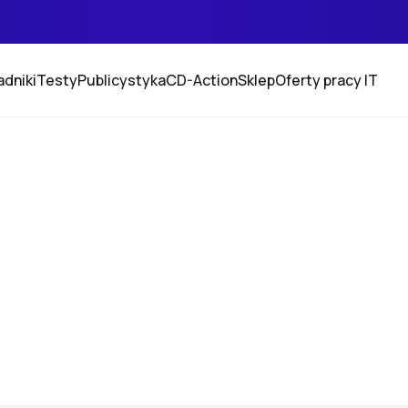
adniki
Testy
Publicystyka
CD-Action
Sklep
Oferty pracy IT