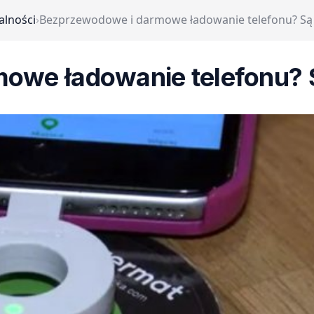
alności
›
Bezprzewodowe i darmowe ładowanie telefonu? Są 
owe ładowanie telefonu? S