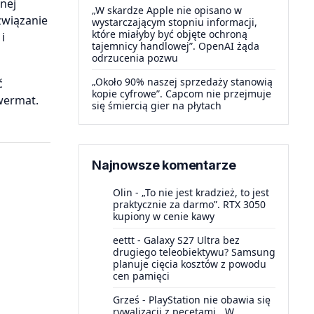
nej
„W skardze Apple nie opisano w
związanie
wystarczającym stopniu informacji,
które miałyby być objęte ochroną
i
tajemnicy handlowej”. OpenAI żąda
odrzucenia pozwu
„Około 90% naszej sprzedaży stanowią
ć
kopie cyfrowe”. Capcom nie przejmuje
wermat.
się śmiercią gier na płytach
Najnowsze komentarze
Olin
-
„To nie jest kradzież, to jest
praktycznie za darmo”. RTX 3050
kupiony w cenie kawy
eettt
-
Galaxy S27 Ultra bez
drugiego teleobiektywu? Samsung
planuje cięcia kosztów z powodu
cen pamięci
Grześ
-
PlayStation nie obawia się
rywalizacji z pecetami. „W