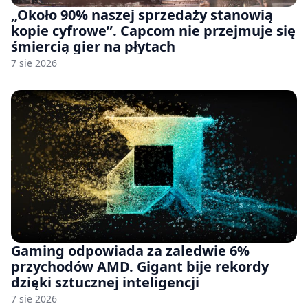
„Około 90% naszej sprzedaży stanowią
kopie cyfrowe”. Capcom nie przejmuje się
śmiercią gier na płytach
7 sie 2026
Gaming odpowiada za zaledwie 6%
przychodów AMD. Gigant bije rekordy
dzięki sztucznej inteligencji
7 sie 2026