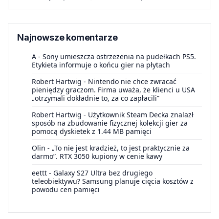
Najnowsze komentarze
A
-
Sony umieszcza ostrzeżenia na pudełkach PS5.
Etykieta informuje o końcu gier na płytach
Robert Hartwig
-
Nintendo nie chce zwracać
pieniędzy graczom. Firma uważa, że klienci u USA
„otrzymali dokładnie to, za co zapłacili”
Robert Hartwig
-
Użytkownik Steam Decka znalazł
sposób na zbudowanie fizycznej kolekcji gier za
pomocą dyskietek z 1.44 MB pamięci
Olin
-
„To nie jest kradzież, to jest praktycznie za
darmo”. RTX 3050 kupiony w cenie kawy
eettt
-
Galaxy S27 Ultra bez drugiego
teleobiektywu? Samsung planuje cięcia kosztów z
powodu cen pamięci