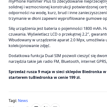
myPhone Hammer Plus to zdecydowanie nieprzeciętny te
solidnej i wzmocnionej konstrukcji potwierdzonej cert
odporności na wodę, kurz, brud i inne zanieczyszczeni
trzymanie w dłoni zapewni wyprofilowane gumowe op
Siłą urządzenia jest bateria o pojemności 1800 mAh. H
czuwania. Wyświetlacz LCD o przekątnej 2.2″, gwarant
Wbudowany w urządzenie aparat 2.0 Mpx, umożliwia u
kolekcjonowanie zdjęć.
Dodatkowa funkcja Dual SIM pozwoli cieszyć się dwo
narzędzia takie jak radio FM, Bluetooth, internet GPRS,
Sprzedaż rusza 9 maja w sieci sklepów Biedronka w
starterem tuBiedronka w cenie 199 zł.
Tagi:
News