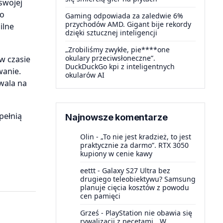
swojej
go
Gaming odpowiada za zaledwie 6%
przychodów AMD. Gigant bije rekordy
ilne
dzięki sztucznej inteligencji
„Zrobiliśmy zwykłe, pie****one
okulary przeciwsłoneczne”.
w czasie
DuckDuckGo kpi z inteligentnych
wanie.
okularów AI
wala na
pełnią
Najnowsze komentarze
Olin
-
„To nie jest kradzież, to jest
praktycznie za darmo”. RTX 3050
kupiony w cenie kawy
eettt
-
Galaxy S27 Ultra bez
drugiego teleobiektywu? Samsung
planuje cięcia kosztów z powodu
cen pamięci
Grześ
-
PlayStation nie obawia się
rywalizacji z pecetami. „W