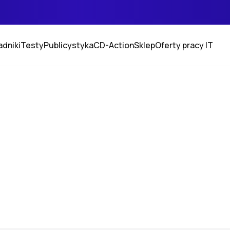
adniki
Testy
Publicystyka
CD-Action
Sklep
Oferty pracy IT