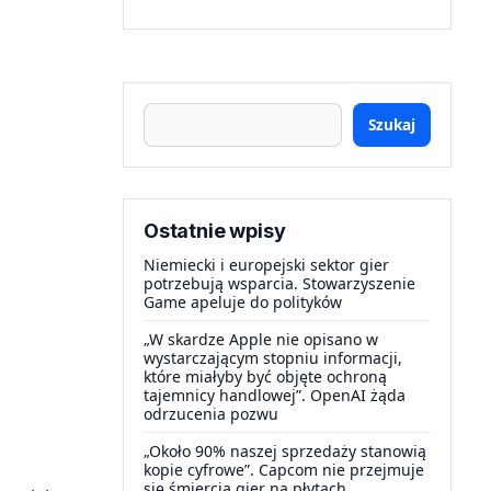
Szukaj
Ostatnie wpisy
Niemiecki i europejski sektor gier
potrzebują wsparcia. Stowarzyszenie
Game apeluje do polityków
„W skardze Apple nie opisano w
wystarczającym stopniu informacji,
które miałyby być objęte ochroną
tajemnicy handlowej”. OpenAI żąda
odrzucenia pozwu
„Około 90% naszej sprzedaży stanowią
kopie cyfrowe”. Capcom nie przejmuje
się śmiercią gier na płytach