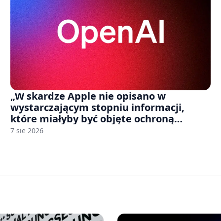
„W skardze Apple nie opisano w
wystarczającym stopniu informacji,
które miałyby być objęte ochroną
tajemnicy handlowej”. OpenAI żąda
7 sie 2026
odrzucenia pozwu