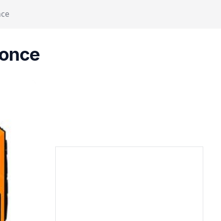
nce
ronce