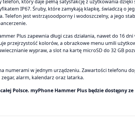
lefon, który daje pełną satysfakcję z użytkowania dzięki 
yfikatem IP67. Śruby, które zamykają klapkę, świadczą o je
a. Telefon jest wstrząsoodporny i wodoszczelny, a jego stab
ancerzenie.
ammer Plus zapewnia długi czas działania, nawet do 16 dni 
uje przejrzystość kolorów, a obrazkowe menu umili użytko
wiecznianie wypraw, a slot na kartę microSD do 32 GB poz
ma numerami w jednym urządzeniu. Zawartości telefonu do
 zegar, alarm, kalendarz oraz latarka.
 całej Polsce. myPhone Hammer Plus będzie dostępny ze