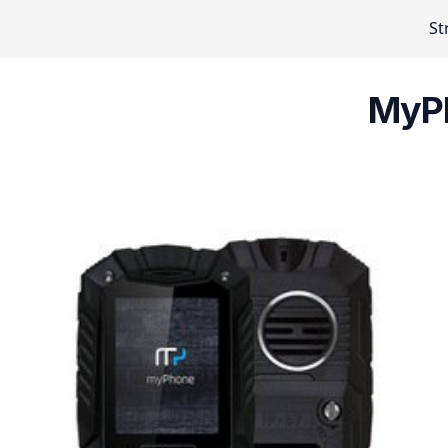
St
MyPh