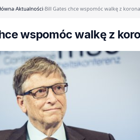
główna
›
Aktualności
›
Bill Gates chce wspomóc walkę z koro
 chce wspomóc walkę z ko