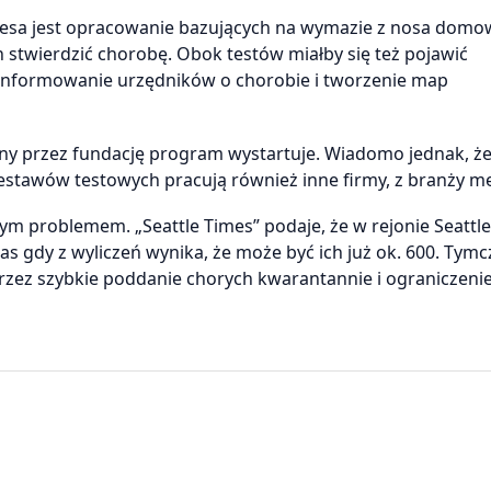
atesa jest opracowanie bazujących na wymazie z nosa dom
stwierdzić chorobę. Obok testów miałby się też pojawić
oinformowanie urzędników o chorobie i tworzenie map
any przez fundację program wystartuje. Wiadomo jednak, że
tawów testowych pracują również inne firmy, z branży me
nym problemem. „Seattle Times” podaje, że w rejonie Seattle
s gdy z wyliczeń wynika, że może być ich już ok. 600. Tym
rzez szybkie poddanie chorych kwarantannie i ograniczeni