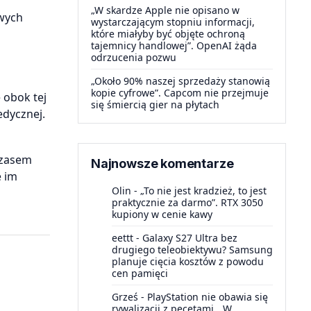
„W skardze Apple nie opisano w
owych
wystarczającym stopniu informacji,
które miałyby być objęte ochroną
tajemnicy handlowej”. OpenAI żąda
odrzucenia pozwu
„Około 90% naszej sprzedaży stanowią
kopie cyfrowe”. Capcom nie przejmuje
 obok tej
się śmiercią gier na płytach
dycznej.
czasem
Najnowsze komentarze
e im
Olin
-
„To nie jest kradzież, to jest
praktycznie za darmo”. RTX 3050
kupiony w cenie kawy
eettt
-
Galaxy S27 Ultra bez
drugiego teleobiektywu? Samsung
planuje cięcia kosztów z powodu
cen pamięci
Grześ
-
PlayStation nie obawia się
rywalizacji z pecetami. „W