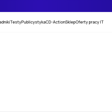
adniki
Testy
Publicystyka
CD-Action
Sklep
Oferty pracy IT