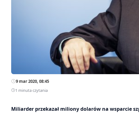
9 mar 2020, 08:45
1 minuta czytania
Miliarder przekazał miliony dolarów na wsparcie sz