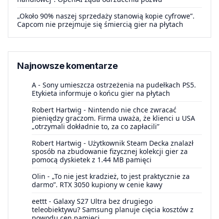
„Około 90% naszej sprzedaży stanowią kopie cyfrowe”.
Capcom nie przejmuje się śmiercią gier na płytach
Najnowsze komentarze
A
-
Sony umieszcza ostrzeżenia na pudełkach PS5.
Etykieta informuje o końcu gier na płytach
Robert Hartwig
-
Nintendo nie chce zwracać
pieniędzy graczom. Firma uważa, że klienci u USA
„otrzymali dokładnie to, za co zapłacili”
Robert Hartwig
-
Użytkownik Steam Decka znalazł
sposób na zbudowanie fizycznej kolekcji gier za
pomocą dyskietek z 1.44 MB pamięci
Olin
-
„To nie jest kradzież, to jest praktycznie za
darmo”. RTX 3050 kupiony w cenie kawy
eettt
-
Galaxy S27 Ultra bez drugiego
teleobiektywu? Samsung planuje cięcia kosztów z
powodu cen pamięci