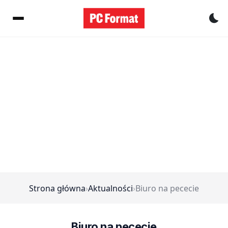
Pr
Strona główna
›
Aktualności
›
Biuro na pececie
Biuro na pececie