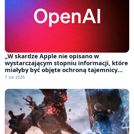
„W skardze Apple nie opisano w
wystarczającym stopniu informacji, które
miałyby być objęte ochroną tajemnicy
handlowej”. OpenAI żąda odrzucenia
7 sie 2026
pozwu