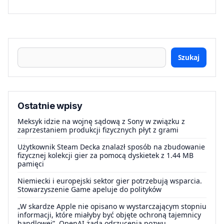
Szukaj
Ostatnie wpisy
Meksyk idzie na wojnę sądową z Sony w związku z
zaprzestaniem produkcji fizycznych płyt z grami
Użytkownik Steam Decka znalazł sposób na zbudowanie
fizycznej kolekcji gier za pomocą dyskietek z 1.44 MB
pamięci
Niemiecki i europejski sektor gier potrzebują wsparcia.
Stowarzyszenie Game apeluje do polityków
„W skardze Apple nie opisano w wystarczającym stopniu
informacji, które miałyby być objęte ochroną tajemnicy
handlowej”. OpenAI żąda odrzucenia pozwu