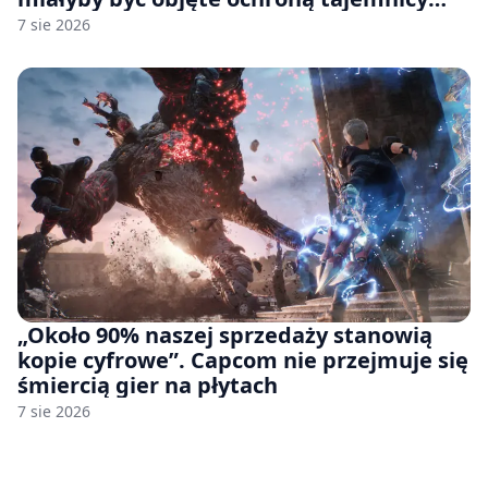
handlowej”. OpenAI żąda odrzucenia
7 sie 2026
pozwu
„Około 90% naszej sprzedaży stanowią
kopie cyfrowe”. Capcom nie przejmuje się
śmiercią gier na płytach
7 sie 2026