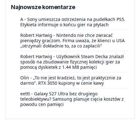
Najnowsze komentarze
A
-
Sony umieszcza ostrzeżenia na pudełkach PS5.
Etykieta informuje o końcu gier na płytach
Robert Hartwig
-
Nintendo nie chce zwracać
pieniędzy graczom. Firma uważa, że klienci u USA
„otrzymali dokładnie to, za co zapłacili”
Robert Hartwig
-
Użytkownik Steam Decka znalazł
sposób na zbudowanie fizycznej kolekcji gier za
pomocą dyskietek z 1.44 MB pamięci
Olin
-
„To nie jest kradzież, to jest praktycznie za
darmo”. RTX 3050 kupiony w cenie kawy
eettt
-
Galaxy S27 Ultra bez drugiego
teleobiektywu? Samsung planuje cięcia kosztów z
powodu cen pamięci