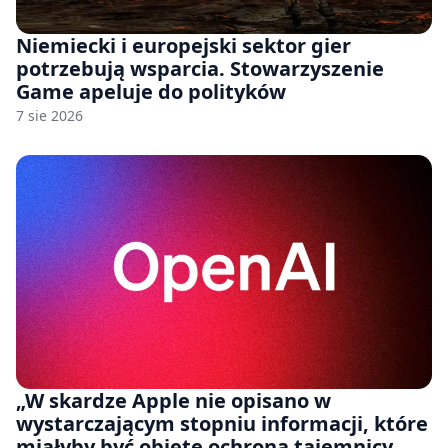
Niemiecki i europejski sektor gier
potrzebują wsparcia. Stowarzyszenie
Game apeluje do polityków
7 sie 2026
„W skardze Apple nie opisano w
wystarczającym stopniu informacji, które
miałyby być objęte ochroną tajemnicy