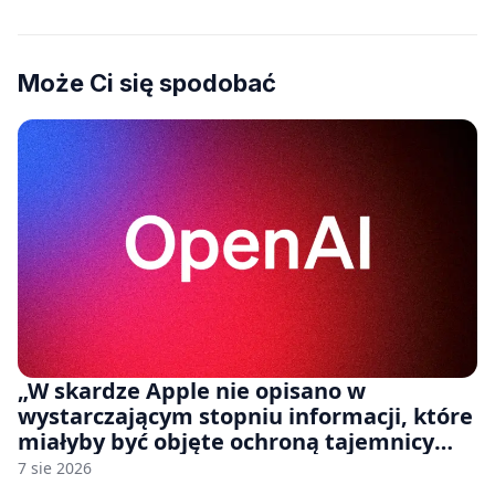
Może Ci się spodobać
„W skardze Apple nie opisano w
wystarczającym stopniu informacji, które
miałyby być objęte ochroną tajemnicy
handlowej”. OpenAI żąda odrzucenia
7 sie 2026
pozwu