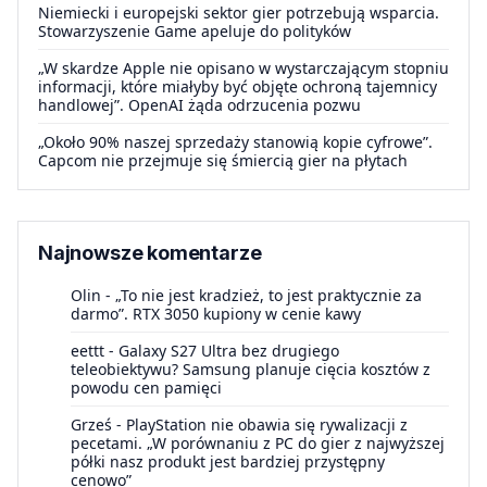
Niemiecki i europejski sektor gier potrzebują wsparcia.
Stowarzyszenie Game apeluje do polityków
„W skardze Apple nie opisano w wystarczającym stopniu
informacji, które miałyby być objęte ochroną tajemnicy
handlowej”. OpenAI żąda odrzucenia pozwu
„Około 90% naszej sprzedaży stanowią kopie cyfrowe”.
Capcom nie przejmuje się śmiercią gier na płytach
Najnowsze komentarze
Olin
-
„To nie jest kradzież, to jest praktycznie za
darmo”. RTX 3050 kupiony w cenie kawy
eettt
-
Galaxy S27 Ultra bez drugiego
teleobiektywu? Samsung planuje cięcia kosztów z
powodu cen pamięci
Grześ
-
PlayStation nie obawia się rywalizacji z
pecetami. „W porównaniu z PC do gier z najwyższej
półki nasz produkt jest bardziej przystępny
cenowo”