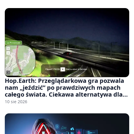
Hop.Earth: Przeglądarkowa gra pozwala
nam „jeździć” po prawdziwych mapach
całego świata. Ciekawa alternatywa dla
Google Street View
10 sie 2026