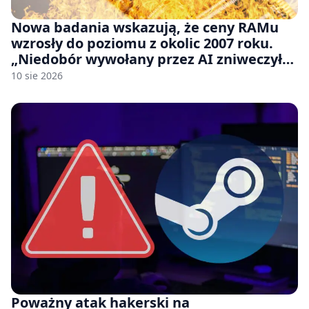
Nowa badania wskazują, że ceny RAMu
wzrosły do poziomu z okolic 2007 roku.
„Niedobór wywołany przez AI zniweczył
20 lat postępów w ciągu zaledwie kilku
10 sie 2026
miesięcy.”
Poważny atak hakerski na