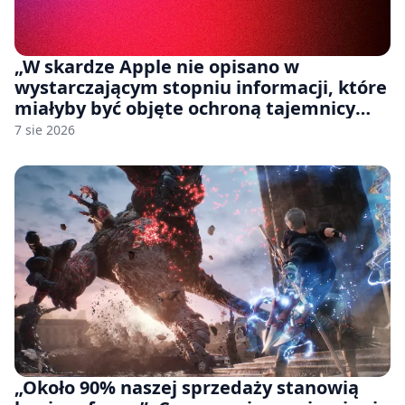
„W skardze Apple nie opisano w
wystarczającym stopniu informacji, które
miałyby być objęte ochroną tajemnicy
handlowej”. OpenAI żąda odrzucenia
7 sie 2026
pozwu
„Około 90% naszej sprzedaży stanowią