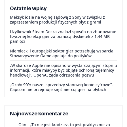
Ostatnie wpisy
Meksyk idzie na wojnę sądową z Sony w związku z
zaprzestaniem produkcji fizycznych płyt z grami
Użytkownik Steam Decka znalazł sposób na zbudowanie
fizycznej kolekcji gier za pomocą dyskietek z 1.44 MB
pamięci
Niemiecki i europejski sektor gier potrzebują wsparcia.
Stowarzyszenie Game apeluje do polityków
„W skardze Apple nie opisano w wystarczającym stopniu
informacji, które miałyby być objęte ochroną tajemnicy
handlowej”. OpenAI żąda odrzucenia pozwu
„Około 90% naszej sprzedaży stanowią kopie cyfrowe”.
Capcom nie przejmuje się śmiercią gier na płytach
Najnowsze komentarze
Olin
-
„To nie jest kradzież, to jest praktycznie za