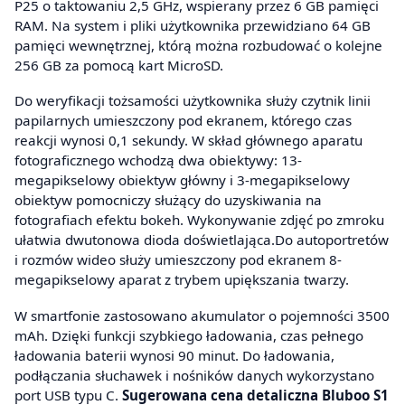
P25 o taktowaniu 2,5 GHz, wspierany przez 6 GB pamięci
RAM. Na system i pliki użytkownika przewidziano 64 GB
pamięci wewnętrznej, którą można rozbudować o kolejne
256 GB za pomocą kart MicroSD.
Do weryfikacji tożsamości użytkownika służy czytnik linii
papilarnych umieszczony pod ekranem, którego czas
reakcji wynosi 0,1 sekundy. W skład głównego aparatu
fotograficznego wchodzą dwa obiektywy: 13-
megapikselowy obiektyw główny i 3-megapikselowy
obiektyw pomocniczy służący do uzyskiwania na
fotografiach efektu bokeh. Wykonywanie zdjęć po zmroku
ułatwia dwutonowa dioda doświetlająca.Do autoportretów
i rozmów wideo służy umieszczony pod ekranem 8-
megapikselowy aparat z trybem upiększania twarzy.
W smartfonie zastosowano akumulator o pojemności 3500
mAh. Dzięki funkcji szybkiego ładowania, czas pełnego
ładowania baterii wynosi 90 minut. Do ładowania,
podłączania słuchawek i nośników danych wykorzystano
port USB typu C.
Sugerowana cena detaliczna Bluboo S1