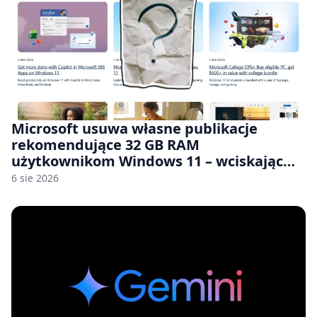
Microsoft usuwa własne publikacje
rekomendujące 32 GB RAM
użytkownikom Windows 11 – wciskając
nam przy tym komputery z 8 GB RAM po
6 sie 2026
zawyżonych cenach