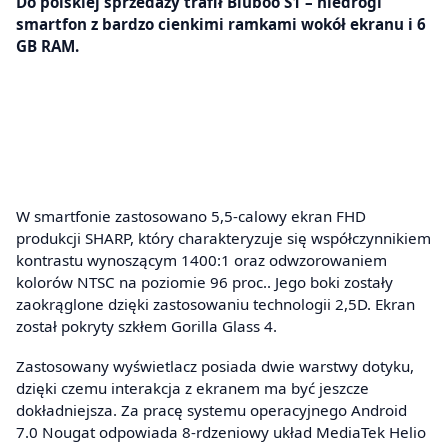
Do polskiej sprzedaży trafił Bluboo S1 – niedrogi
smartfon z bardzo cienkimi ramkami wokół ekranu i 6
GB RAM.
W smartfonie zastosowano 5,5-calowy ekran FHD
produkcji SHARP, który charakteryzuje się współczynnikiem
kontrastu wynoszącym 1400:1 oraz odwzorowaniem
kolorów NTSC na poziomie 96 proc.. Jego boki zostały
zaokrąglone dzięki zastosowaniu technologii 2,5D. Ekran
został pokryty szkłem Gorilla Glass 4.
Zastosowany wyświetlacz posiada dwie warstwy dotyku,
dzięki czemu interakcja z ekranem ma być jeszcze
dokładniejsza. Za pracę systemu operacyjnego Android
7.0 Nougat odpowiada 8-rdzeniowy układ MediaTek Helio