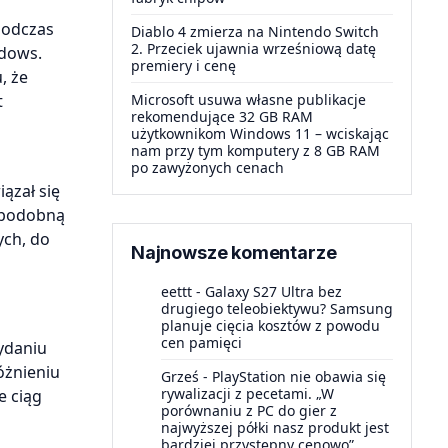
 podczas
Diablo 4 zmierza na Nintendo Switch
2. Przeciek ujawnia wrześniową datę
ndows.
premiery i cenę
, że
t
Microsoft usuwa własne publikacje
rekomendujące 32 GB RAM
użytkownikom Windows 11 – wciskając
nam przy tym komputery z 8 GB RAM
po zawyżonych cenach
ązał się
z podobną
ych, do
Najnowsze komentarze
eettt
-
Galaxy S27 Ultra bez
drugiego teleobiektywu? Samsung
planuje cięcia kosztów z powodu
cen pamięci
ydaniu
óżnieniu
Grześ
-
PlayStation nie obawia się
rywalizacji z pecetami. „W
e ciąg
porównaniu z PC do gier z
najwyższej półki nasz produkt jest
bardziej przystępny cenowo”