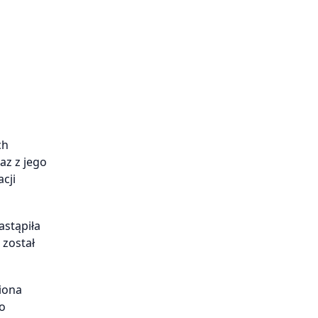
ch
az z jego
cji
astąpiła
 został
iona
o