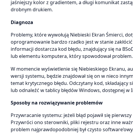
jaśniejszy kolor z gradientem, a długi komunikat zas
drobnym drukiem.
Diagnoza
Problemy, które wywołują Niebieski Ekran Śmierci, do
oprogramowanie bardzo rzadko jest w stanie zakłóci
informacji dostarcza kod błędu, znajdujący się na B
lub elementu komputera, który spowodował problem.
W momencie wyświetlenie się Niebieskiego Ekranu, aut
wersji systemu, będzie znajdował się on w nieco innym
temat krytycznego błędu. Odczytany kod, składający 
lub odnaleźć w tablicy błędów Windows, dostępnej w I
Sposoby na rozwiązywanie problemów
Przywracanie systemu: jeżeli błąd pojawił się pierws
Przywróci ono sterowniki, pliki rejestru oraz inne waż
problem najprawdopodobniej był czysto software’owy