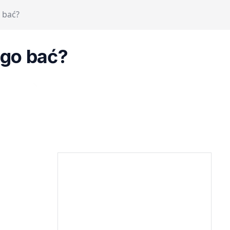
o bać?
 go bać?