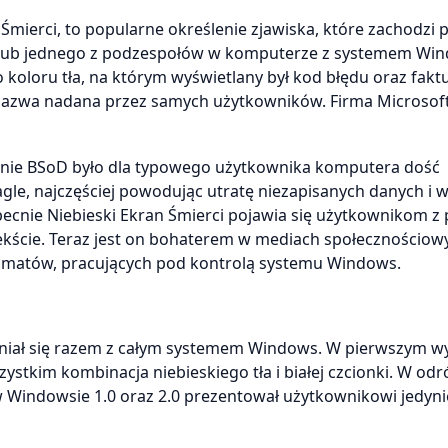
n Śmierci, to popularne określenie zjawiska, które zachodzi
o lub jednego z podzespołów w komputerze z systemem Wi
koloru tła, na którym wyświetlany był kod błędu oraz faktu
 nazwa nadana przez samych użytkowników. Firma Microsof
enie BSoD było dla typowego użytkownika komputera dość
le, najczęściej powodując utratę niezapisanych danych i wi
becnie Niebieski Ekran Śmierci pojawia się użytkownikom 
ntekście. Teraz jest on bohaterem w mediach społecznościow
nkomatów, pracujących pod kontrolą systemu Windows.
eniał się razem z całym systemem Windows. W pierwszym w
tkim kombinacja niebieskiego tła i białej czcionki. W odr
w Windowsie 1.0 oraz 2.0 prezentował użytkownikowi jedyni