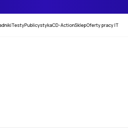
adniki
Testy
Publicystyka
CD-Action
Sklep
Oferty pracy IT