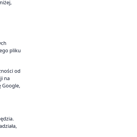
iżej,
ych
ego pliku
żności od
ji na
ę Google,
ędzia.
adziała,