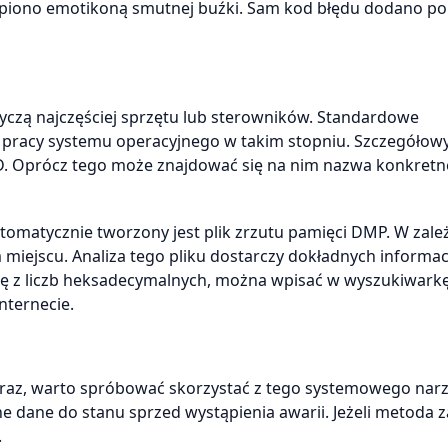
tąpiono emotikoną smutnej buźki. Sam kod błędu dodano pon
tyczą najczęściej sprzętu lub sterowników. Standardowe
ć pracy systemu operacyjnego w takim stopniu. Szczegółow
SoD. Oprócz tego może znajdować się na nim nazwa konkretn
omatycznie tworzony jest plik zrzutu pamięci DMP. W zale
 miejscu. Analiza tego pliku dostarczy dokładnych informac
się z liczb heksadecymalnych, można wpisać w wyszukiwark
nternecie.
zy raz, warto spróbować skorzystać z tego systemowego narz
ne dane do stanu sprzed wystąpienia awarii. Jeżeli metoda z
.