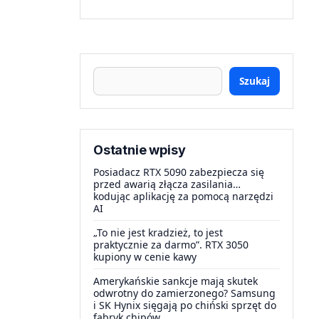
Szukaj
Ostatnie wpisy
Posiadacz RTX 5090 zabezpiecza się
przed awarią złącza zasilania…
kodując aplikację za pomocą narzędzi
AI
„To nie jest kradzież, to jest
praktycznie za darmo”. RTX 3050
kupiony w cenie kawy
Amerykańskie sankcje mają skutek
odwrotny do zamierzonego? Samsung
i SK Hynix sięgają po chiński sprzęt do
fabryk chipów