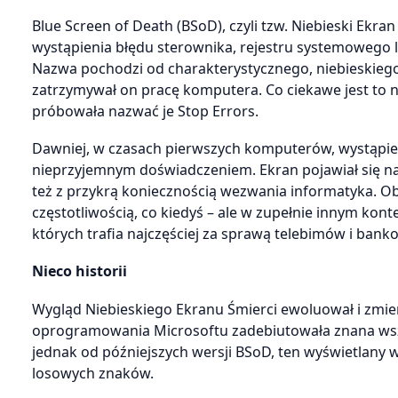
Blue Screen of Death (BSoD), czyli tzw. Niebieski Ekra
wystąpienia błędu sterownika, rejestru systemoweg
Nazwa pochodzi od charakterystycznego, niebieskiego 
zatrzymywał on pracę komputera. Co ciekawe jest to
próbowała nazwać je Stop Errors.
Dawniej, w czasach pierwszych komputerów, wystąpi
nieprzyjemnym doświadczeniem. Ekran pojawiał się nag
też z przykrą koniecznością wezwania informatyka. O
częstotliwością, co kiedyś – ale w zupełnie innym ko
których trafia najczęściej za sprawą telebimów i ba
Nieco historii
Wygląd Niebieskiego Ekranu Śmierci ewoluował i zmi
oprogramowania Microsoftu zadebiutowała znana wszys
jednak od późniejszych wersji BSoD, ten wyświetlany 
losowych znaków.