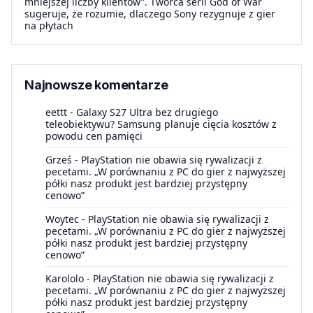
mniejszej liczby klientów”. Twórca serii God of War
sugeruje, że rozumie, dlaczego Sony rezygnuje z gier
na płytach
Najnowsze komentarze
eettt
-
Galaxy S27 Ultra bez drugiego
teleobiektywu? Samsung planuje cięcia kosztów z
powodu cen pamięci
Grześ
-
PlayStation nie obawia się rywalizacji z
pecetami. „W porównaniu z PC do gier z najwyższej
półki nasz produkt jest bardziej przystępny
cenowo”
Woytec
-
PlayStation nie obawia się rywalizacji z
pecetami. „W porównaniu z PC do gier z najwyższej
półki nasz produkt jest bardziej przystępny
cenowo”
Karololo
-
PlayStation nie obawia się rywalizacji z
pecetami. „W porównaniu z PC do gier z najwyższej
półki nasz produkt jest bardziej przystępny