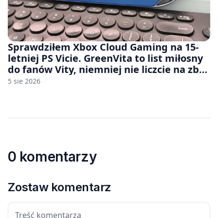
Sprawdziłem Xbox Cloud Gaming na 15-
letniej PS Vicie. GreenVita to list miłosny
do fanów Vity, niemniej nie liczcie na zbyt
wiele [FELIETON]
5 sie 2026
0 komentarzy
Zostaw komentarz