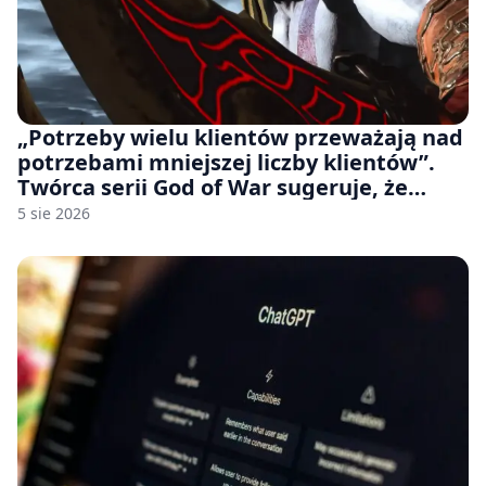
„Potrzeby wielu klientów przeważają nad
potrzebami mniejszej liczby klientów”.
Twórca serii God of War sugeruje, że
rozumie, dlaczego Sony rezygnuje z gier
5 sie 2026
na płytach