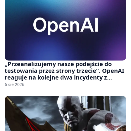
„Przeanalizujemy nasze podejście do
testowania przez strony trzecie”. OpenAI
reaguje na kolejne dwa incydenty z
udziałem autorskich modeli
6 sie 2026