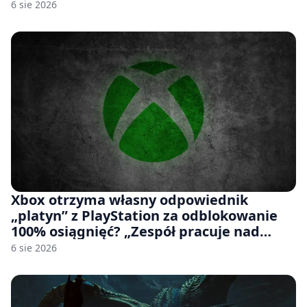
6 sie 2026
Xbox otrzyma własny odpowiednik
„platyn” z PlayStation za odblokowanie
100% osiągnięć? „Zespół pracuje nad
czymś, co ma się pojawić jeszcze w tym
6 sie 2026
roku”