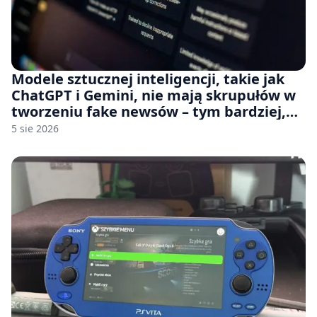
Modele sztucznej inteligencji, takie jak
ChatGPT i Gemini, nie mają skrupułów w
tworzeniu fake newsów – tym bardziej,
jeśli rozmawiasz z nimi po polsku
5 sie 2026