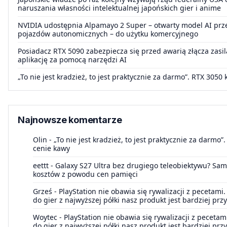
naruszania własności intelektualnej japońskich gier i anime
NVIDIA udostępnia Alpamayo 2 Super – otwarty model AI prz
pojazdów autonomicznych – do użytku komercyjnego
Posiadacz RTX 5090 zabezpiecza się przed awarią złącza zasi
aplikację za pomocą narzędzi AI
„To nie jest kradzież, to jest praktycznie za darmo”. RTX 305
Najnowsze komentarze
Olin
-
„To nie jest kradzież, to jest praktycznie za darmo
cenie kawy
eettt
-
Galaxy S27 Ultra bez drugiego teleobiektywu? Sam
kosztów z powodu cen pamięci
Grześ
-
PlayStation nie obawia się rywalizacji z pecetam
do gier z najwyższej półki nasz produkt jest bardziej pr
Woytec
-
PlayStation nie obawia się rywalizacji z peceta
do gier z najwyższej półki nasz produkt jest bardziej pr