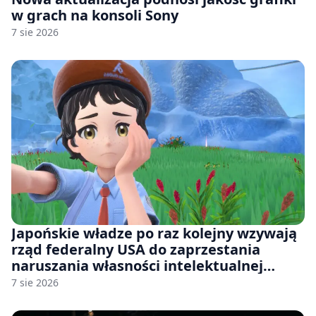
w grach na konsoli Sony
7 sie 2026
Japońskie władze po raz kolejny wzywają
rząd federalny USA do zaprzestania
naruszania własności intelektualnej
japońskich gier i anime
7 sie 2026