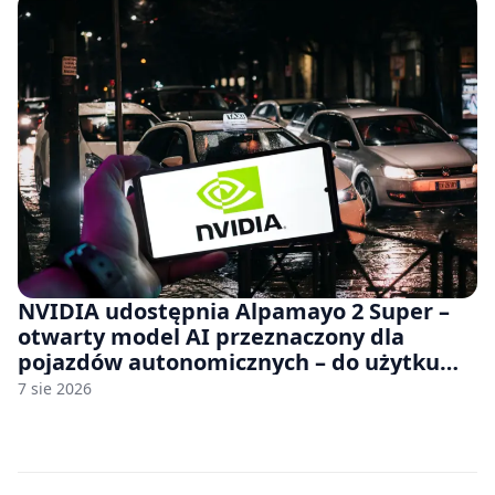
NVIDIA udostępnia Alpamayo 2 Super –
otwarty model AI przeznaczony dla
pojazdów autonomicznych – do użytku
komercyjnego
7 sie 2026