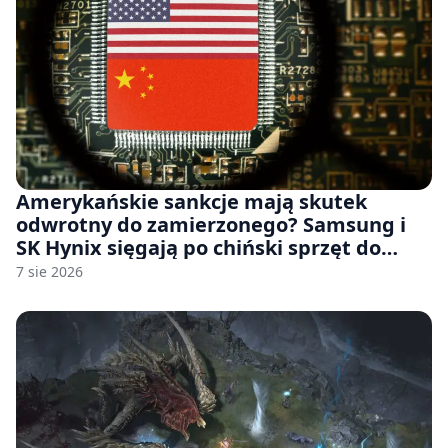
Amerykańskie sankcje mają skutek
odwrotny do zamierzonego? Samsung i
SK Hynix sięgają po chiński sprzęt do
fabryk chipów
7 sie 2026