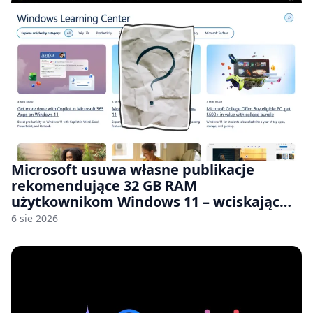
Microsoft usuwa własne publikacje
rekomendujące 32 GB RAM
użytkownikom Windows 11 – wciskając
nam przy tym komputery z 8 GB RAM po
6 sie 2026
zawyżonych cenach