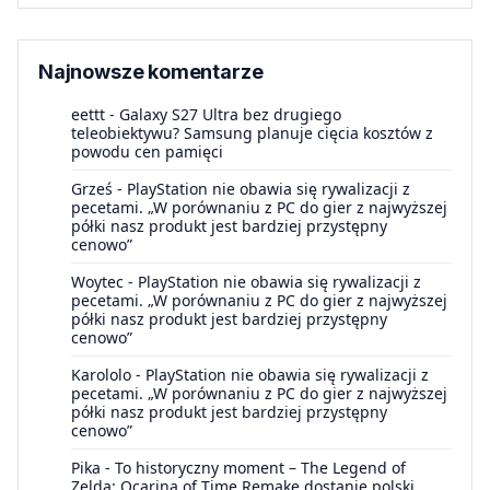
Najnowsze komentarze
eettt
-
Galaxy S27 Ultra bez drugiego
teleobiektywu? Samsung planuje cięcia kosztów z
powodu cen pamięci
Grześ
-
PlayStation nie obawia się rywalizacji z
pecetami. „W porównaniu z PC do gier z najwyższej
półki nasz produkt jest bardziej przystępny
cenowo”
Woytec
-
PlayStation nie obawia się rywalizacji z
pecetami. „W porównaniu z PC do gier z najwyższej
półki nasz produkt jest bardziej przystępny
cenowo”
Karololo
-
PlayStation nie obawia się rywalizacji z
pecetami. „W porównaniu z PC do gier z najwyższej
półki nasz produkt jest bardziej przystępny
cenowo”
Pika
-
To historyczny moment – The Legend of
Zelda: Ocarina of Time Remake dostanie polski