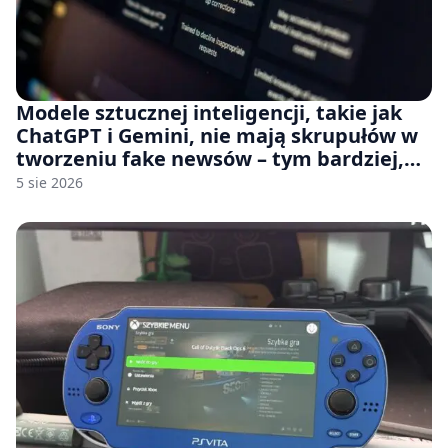
Modele sztucznej inteligencji, takie jak
ChatGPT i Gemini, nie mają skrupułów w
tworzeniu fake newsów – tym bardziej,
jeśli rozmawiasz z nimi po polsku
5 sie 2026