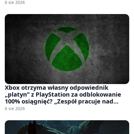
6 sie 2026
Xbox otrzyma własny odpowiednik
„platyn” z PlayStation za odblokowanie
100% osiągnięć? „Zespół pracuje nad
czymś, co ma się pojawić jeszcze w tym
6 sie 2026
roku”