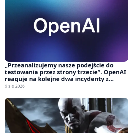
„Przeanalizujemy nasze podejście do
testowania przez strony trzecie”. OpenAI
reaguje na kolejne dwa incydenty z
udziałem autorskich modeli
6 sie 2026