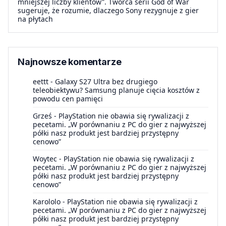
mniejszej liczby klientów”. Twórca serii God of War
sugeruje, że rozumie, dlaczego Sony rezygnuje z gier
na płytach
Najnowsze komentarze
eettt
-
Galaxy S27 Ultra bez drugiego
teleobiektywu? Samsung planuje cięcia kosztów z
powodu cen pamięci
Grześ
-
PlayStation nie obawia się rywalizacji z
pecetami. „W porównaniu z PC do gier z najwyższej
półki nasz produkt jest bardziej przystępny
cenowo”
Woytec
-
PlayStation nie obawia się rywalizacji z
pecetami. „W porównaniu z PC do gier z najwyższej
półki nasz produkt jest bardziej przystępny
cenowo”
Karololo
-
PlayStation nie obawia się rywalizacji z
pecetami. „W porównaniu z PC do gier z najwyższej
półki nasz produkt jest bardziej przystępny