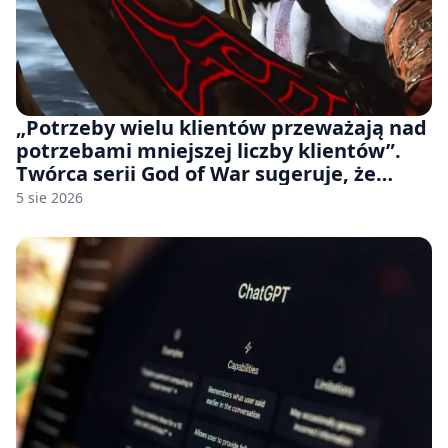
„Potrzeby wielu klientów przeważają nad
potrzebami mniejszej liczby klientów”.
Twórca serii God of War sugeruje, że
rozumie, dlaczego Sony rezygnuje z gier
5 sie 2026
na płytach