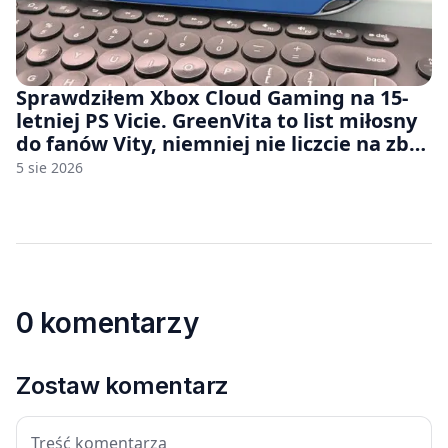
Sprawdziłem Xbox Cloud Gaming na 15-
letniej PS Vicie. GreenVita to list miłosny
do fanów Vity, niemniej nie liczcie na zbyt
wiele [FELIETON]
5 sie 2026
0 komentarzy
Zostaw komentarz