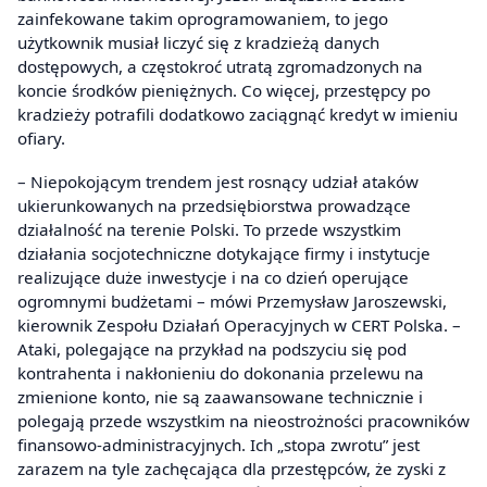
zainfekowane takim oprogramowaniem, to jego
użytkownik musiał liczyć się z kradzieżą danych
dostępowych, a częstokroć utratą zgromadzonych na
koncie środków pieniężnych. Co więcej, przestępcy po
kradzieży potrafili dodatkowo zaciągnąć kredyt w imieniu
ofiary.
– Niepokojącym trendem jest rosnący udział ataków
ukierunkowanych na przedsiębiorstwa prowadzące
działalność na terenie Polski. To przede wszystkim
działania socjotechniczne dotykające firmy i instytucje
realizujące duże inwestycje i na co dzień operujące
ogromnymi budżetami – mówi Przemysław Jaroszewski,
kierownik Zespołu Działań Operacyjnych w CERT Polska. –
Ataki, polegające na przykład na podszyciu się pod
kontrahenta i nakłonieniu do dokonania przelewu na
zmienione konto, nie są zaawansowane technicznie i
polegają przede wszystkim na nieostrożności pracowników
finansowo-administracyjnych. Ich „stopa zwrotu” jest
zarazem na tyle zachęcająca dla przestępców, że zyski z