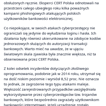
obsłużonych ręcznie. Eksperci CERT Polska odnotowali na
przestrzeni całego ubiegłego roku kilka poważnych
kampanii phishingowych atakujących polskich
użytkowników bankowości elektronicznej.
Co niepokojące, w swoich atakach cyberprzestępcy nie
ograniczali się jedynie do wyłudzenia loginu i hasła. Ich
działania były również ukierunkowane na zdobycie kodów
jednorazowych służących do autoryzacji transakcji
bankowych. Warto mieć na uwadze, że w ujęciu
światowym skala zjawiska była znacznie większa, niż ta
obserwowana przez CERT Polska.
Z kolei odsetek incydentów dotyczących złośliwego
oprogramowania, podobnie jak w 2014 roku, utrzymał się
na dość niskim poziomie i wyniósł 8,52 proc. Nie oznacza
to jednak, że zagrożenie tego typu atakami maleje.
Większość zarejestrowanych przypadków uwzględniała
wykorzystywanie przez cyberprzestępców tzw. trojanów
bankowych, które bezpośrednio zagrażały użytkownikom
bankowości internetowej. Jeżeli urządzenie zostało