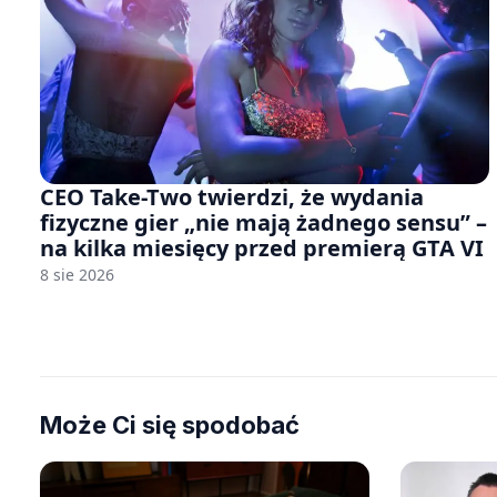
CEO Take-Two twierdzi, że wydania
fizyczne gier „nie mają żadnego sensu” –
na kilka miesięcy przed premierą GTA VI
8 sie 2026
Może Ci się spodobać