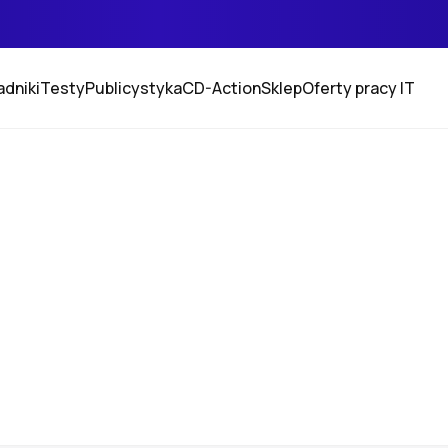
adniki
Testy
Publicystyka
CD-Action
Sklep
Oferty pracy IT