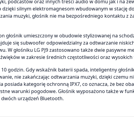
i, podcastów oraz innych treści audio w domu jak i na ze
ano dzięki silnym elektromagnesom wbudowanym w stację do
rzania muzyki, głośnik nie ma bezpośredniego kontaktu z 
tron głośnik umieszczony w obudowie stylizowanej na schod
najduje się subwoofer odpowiedzialny za odtwarzanie niskic
tawu. W głośniku LG PJ9 zastosowano także dwie pasywne 
dźwięków w zakresie średnich częstotliwości oraz wysokich
0 godzin. Gdy wskaźnik baterii spada, inteligentny głośni
anie, nie zakańczając odtwarzania muzyki, dzięki czemu n
 posiada kategorię ochronną IPX7, co oznacza, że bez o
zystne warunki pogodowe. Głośnik wyposażono także w fun
e dwóch urządzeń Bluetooth.