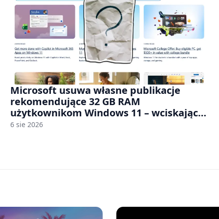
Microsoft usuwa własne publikacje
rekomendujące 32 GB RAM
użytkownikom Windows 11 – wciskając
nam przy tym komputery z 8 GB RAM po
6 sie 2026
zawyżonych cenach