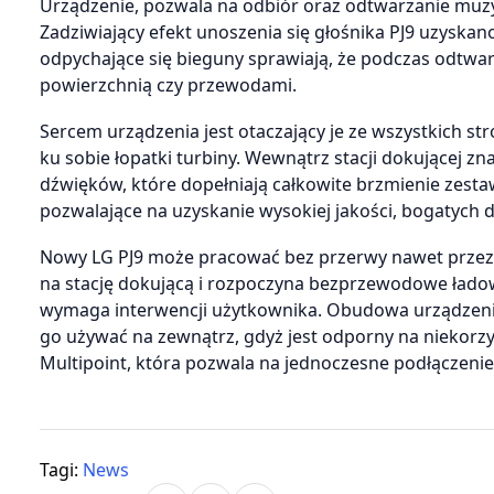
Urządzenie, pozwala na odbiór oraz odtwarzanie muzyk
Zadziwiający efekt unoszenia się głośnika PJ9 uzysk
odpychające się bieguny sprawiają, że podczas odtwa
powierzchnią czy przewodami.
Sercem urządzenia jest otaczający je ze wszystkich s
ku sobie łopatki turbiny. Wewnątrz stacji dokującej z
dźwięków, które dopełniają całkowite brzmienie zes
pozwalające na uzyskanie wysokiej jakości, bogatych 
Nowy LG PJ9 może pracować bez przerwy nawet przez 1
na stację dokującą i rozpoczyna bezprzewodowe ładow
wymaga interwencji użytkownika. Obudowa urządzenia
go używać na zewnątrz, gdyż jest odporny na niekor
Multipoint, która pozwala na jednoczesne podłączeni
Tagi:
News