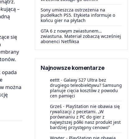
wnątrz.
kującą –
Sony umieszcza ostrzeżenia na
pudełkach PS5. Etykieta informuje o
żadną
końcu gier na płytach
GTA 6 z nowym zwiastunem…
zwiastuna. Materiał zobaczą wcześniej
zące się
abonenci Netfliksa
h
membrany
 tonów.
Najnowsze komentarze
k opada
ie
eettt
-
Galaxy S27 Ultra bez
drugiego teleobiektywu? Samsung
baw można
planuje cięcia kosztów z powodu
kcję
cen pamięci
Grześ
-
PlayStation nie obawia się
rywalizacji z pecetami. „W
porównaniu z PC do gier z
najwyższej półki nasz produkt jest
bardziej przystępny cenowo”
Woytec
-
PlayStation nie obawia