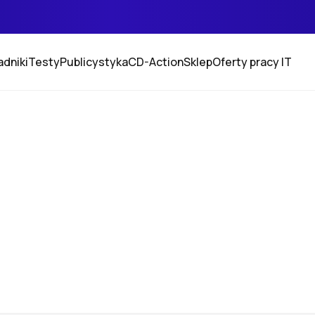
adniki
Testy
Publicystyka
CD-Action
Sklep
Oferty pracy IT