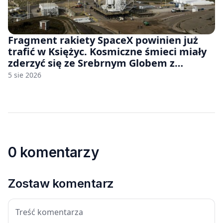
Fragment rakiety SpaceX powinien już
trafić w Księżyc. Kosmiczne śmieci miały
zderzyć się ze Srebrnym Globem z
prędkością 8690 km/h
5 sie 2026
0 komentarzy
Zostaw komentarz