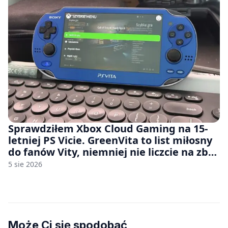
Sprawdziłem Xbox Cloud Gaming na 15-
letniej PS Vicie. GreenVita to list miłosny
do fanów Vity, niemniej nie liczcie na zbyt
wiele [FELIETON]
5 sie 2026
Może Ci się spodobać