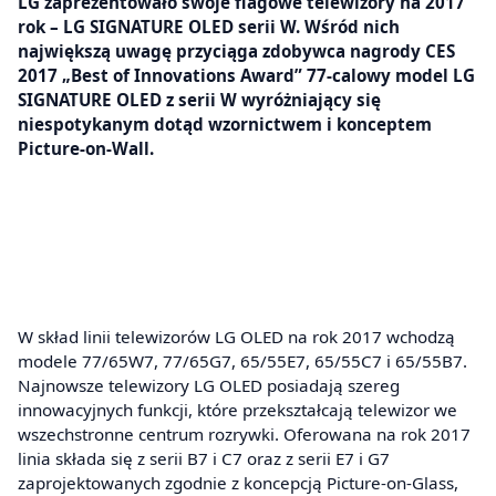
LG zaprezentowało swoje flagowe telewizory na 2017
rok – LG SIGNATURE OLED serii W. Wśród nich
największą uwagę przyciąga zdobywca nagrody CES
2017 „Best of Innovations Award” 77-calowy model LG
SIGNATURE OLED z serii W wyróżniający się
niespotykanym dotąd wzornictwem i konceptem
Picture-on-Wall.
W skład linii telewizorów LG OLED na rok 2017 wchodzą
modele 77/65W7, 77/65G7, 65/55E7, 65/55C7 i 65/55B7.
Najnowsze telewizory LG OLED posiadają szereg
innowacyjnych funkcji, które przekształcają telewizor we
wszechstronne centrum rozrywki. Oferowana na rok 2017
linia składa się z serii B7 i C7 oraz z serii E7 i G7
zaprojektowanych zgodnie z koncepcją Picture-on-Glass,