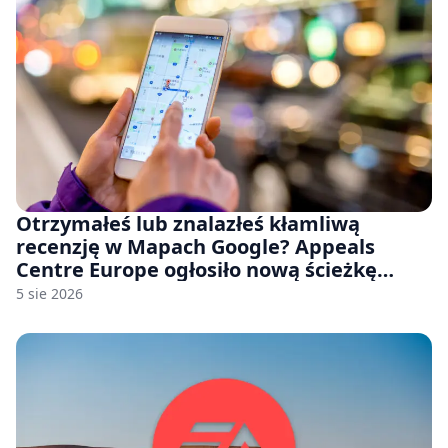
Otrzymałeś lub znalazłeś kłamliwą
recenzję w Mapach Google? Appeals
Centre Europe ogłosiło nową ścieżkę
odwoławczą dla firm i konsumentów
5 sie 2026