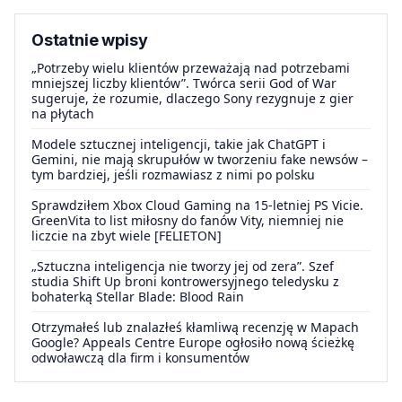
Ostatnie wpisy
„Potrzeby wielu klientów przeważają nad potrzebami
mniejszej liczby klientów”. Twórca serii God of War
sugeruje, że rozumie, dlaczego Sony rezygnuje z gier
na płytach
Modele sztucznej inteligencji, takie jak ChatGPT i
Gemini, nie mają skrupułów w tworzeniu fake newsów –
tym bardziej, jeśli rozmawiasz z nimi po polsku
Sprawdziłem Xbox Cloud Gaming na 15-letniej PS Vicie.
GreenVita to list miłosny do fanów Vity, niemniej nie
liczcie na zbyt wiele [FELIETON]
„Sztuczna inteligencja nie tworzy jej od zera”. Szef
studia Shift Up broni kontrowersyjnego teledysku z
bohaterką Stellar Blade: Blood Rain
Otrzymałeś lub znalazłeś kłamliwą recenzję w Mapach
Google? Appeals Centre Europe ogłosiło nową ścieżkę
odwoławczą dla firm i konsumentów