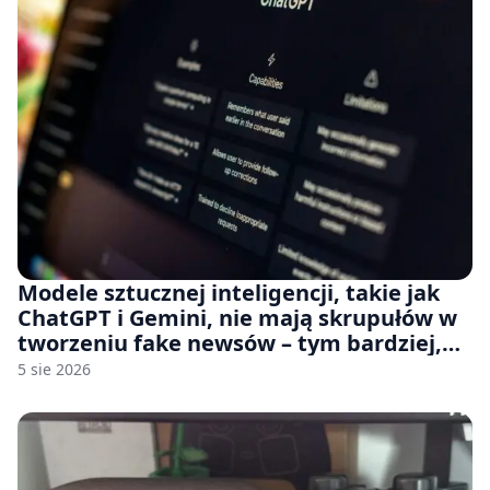
Modele sztucznej inteligencji, takie jak
ChatGPT i Gemini, nie mają skrupułów w
tworzeniu fake newsów – tym bardziej,
jeśli rozmawiasz z nimi po polsku
5 sie 2026