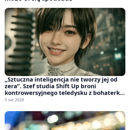
„Sztuczna inteligencja nie tworzy jej od
zera”. Szef studia Shift Up broni
kontrowersyjnego teledysku z bohaterką
Stellar Blade: Blood Rain
5 sie 2026