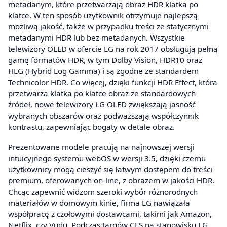
metadanym, które przetwarzają obraz HDR klatka po
klatce. W ten sposób użytkownik otrzymuje najlepszą
możliwą jakość, także w przypadku treści ze statycznymi
metadanymi HDR lub bez metadanych. Wszystkie
telewizory OLED w ofercie LG na rok 2017 obsługują pełną
gamę formatów HDR, w tym Dolby Vision, HDR10 oraz
HLG (Hybrid Log Gamma) i są zgodne ze standardem
Technicolor HDR. Co więcej, dzięki funkcji HDR Effect, która
przetwarza klatka po klatce obraz ze standardowych
źródeł, nowe telewizory LG OLED zwiększają jasność
wybranych obszarów oraz podważszają współczynnik
kontrastu, zapewniając bogaty w detale obraz.
Prezentowane modele pracują na najnowszej wersji
intuicyjnego systemu webOS w wersji 3.5, dzięki czemu
użytkownicy mogą cieszyć się łatwym dostępem do treści
premium, oferowanych on-line, z obrazem w jakości HDR.
Chcąc zapewnić widzom szeroki wybór różnorodnych
materiałów w domowym kinie, firma LG nawiązała
współpracę z czołowymi dostawcami, takimi jak Amazon,
Netflix, czy Vudu. Podczas targów CES na stanowisku LG