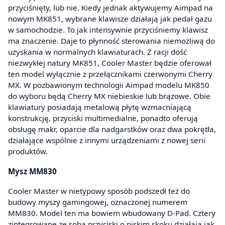
przyciśnięty, lub nie. Kiedy jednak aktywujemy Aimpad na
nowym MK851, wybrane klawisze działają jak pedał gazu
w samochodzie. To jak intensywnie przyciśniemy klawisz
ma znaczenie. Daje to płynność sterowania niemożliwą do
uzyskania w normalnych klawiaturach. Z racji dość
niezwykłej natury MK851, Cooler Master będzie oferował
ten model wyłącznie z przełącznikami czerwonymi Cherry
MX. W pozbawionym technologii Aimpad modelu MK850
do wyboru będą Cherry MX niebieskie lub brązowe. Obie
klawiatury posiadają metalową płytę wzmacniającą
konstrukcję, przyciski multimedialne, ponadto oferują
obsługę makr, oparcie dla nadgarstków oraz dwa pokrętła,
działające wspólnie z innymi urządzeniami z nowej serii
produktów.
Mysz MM830
Cooler Master w nietypowy sposób podszedł też do
budowy myszy gamingowej, oznaczonej numerem
MM830. Model ten ma bowiem wbudowany D-Pad. Cztery
zintegrowane ze sobą przyciski o niskim skoku działają jak