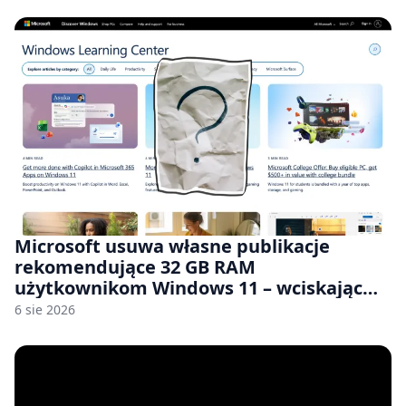
Microsoft usuwa własne publikacje
rekomendujące 32 GB RAM
użytkownikom Windows 11 – wciskając
nam przy tym komputery z 8 GB RAM po
6 sie 2026
zawyżonych cenach