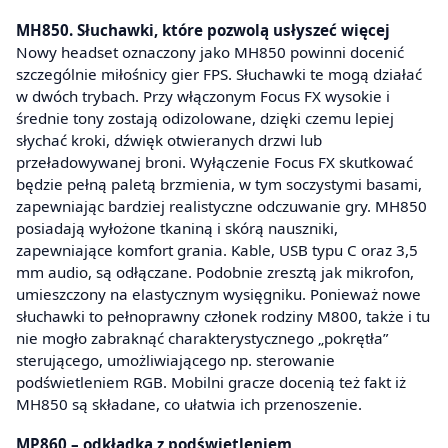
MH850. Słuchawki, które pozwolą usłyszeć więcej
Nowy headset oznaczony jako MH850 powinni docenić
szczególnie miłośnicy gier FPS. Słuchawki te mogą działać
w dwóch trybach. Przy włączonym Focus FX wysokie i
średnie tony zostają odizolowane, dzięki czemu lepiej
słychać kroki, dźwięk otwieranych drzwi lub
przeładowywanej broni. Wyłączenie Focus FX skutkować
będzie pełną paletą brzmienia, w tym soczystymi basami,
zapewniając bardziej realistyczne odczuwanie gry. MH850
posiadają wyłożone tkaniną i skórą nauszniki,
zapewniające komfort grania. Kable, USB typu C oraz 3,5
mm audio, są odłączane. Podobnie zresztą jak mikrofon,
umieszczony na elastycznym wysięgniku. Ponieważ nowe
słuchawki to pełnoprawny członek rodziny M800, także i tu
nie mogło zabraknąć charakterystycznego „pokrętła”
sterującego, umożliwiającego np. sterowanie
podświetleniem RGB. Mobilni gracze docenią też fakt iż
MH850 są składane, co ułatwia ich przenoszenie.
MP860 – odkładka z podświetleniem