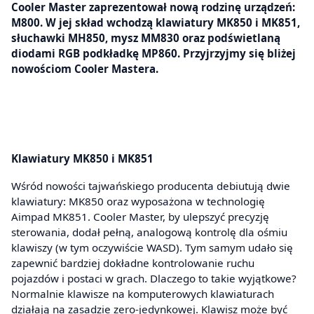
Cooler Master zaprezentował nową rodzinę urządzeń:
M800. W jej skład wchodzą klawiatury MK850 i MK851,
słuchawki MH850, mysz MM830 oraz podświetlaną
diodami RGB podkładkę MP860. Przyjrzyjmy się bliżej
nowościom Cooler Mastera.
Klawiatury MK850 i MK851
Wśród nowości tajwańskiego producenta debiutują dwie
klawiatury: MK850 oraz wyposażona w technologię
Aimpad MK851. Cooler Master, by ulepszyć precyzję
sterowania, dodał pełną, analogową kontrolę dla ośmiu
klawiszy (w tym oczywiście WASD). Tym samym udało się
zapewnić bardziej dokładne kontrolowanie ruchu
pojazdów i postaci w grach. Dlaczego to takie wyjątkowe?
Normalnie klawisze na komputerowych klawiaturach
działają na zasadzie zero-jedynkowej. Klawisz może być