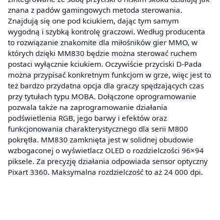
znana z padów gamingowych metoda sterowania.
Znajdują się one pod kciukiem, dając tym samym
wygodną i szybką kontrolę graczowi. Według producenta
to rozwiązanie znakomite dla miłośników gier MMO, w
których dzięki MM830 będzie można sterować ruchem
postaci wyłącznie kciukiem. Oczywiście przyciski D-Pada
można przypisać konkretnym funkcjom w grze, więc jest to
też bardzo przydatna opcja dla graczy spędzających czas
przy tytułach typu MOBA. Dołączone oprogramowanie
pozwala także na zaprogramowanie działania
podświetlenia RGB, jego barwy i efektów oraz
funkcjonowania charakterystycznego dla serii M800
pokrętła. MM830 zamknięta jest w solidnej obudowie
wzbogaconej o wyświetlacz OLED o rozdzielczości 96×94
piksele. Za precyzję działania odpowiada sensor optyczny
Pixart 3360. Maksymalna rozdzielczość to aż 24 000 dpi.