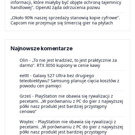
informacji, które miałyby być objęte ochroną tajemnicy
handlowej”. OpenAI żąda odrzucenia pozwu
„Około 90% naszej sprzedaży stanowią kopie cyfrowe”.
Capcom nie przejmuje się śmiercią gier na płytach
Najnowsze komentarze
Olin
-
„To nie jest kradzież, to jest praktycznie za
darmo”. RTX 3050 kupiony w cenie kawy
eettt
-
Galaxy S27 Ultra bez drugiego
teleobiektywu? Samsung planuje cięcia kosztów z
powodu cen pamięci
Grześ
-
PlayStation nie obawia się rywalizacji z
pecetami. „W porównaniu z PC do gier z najwyższej
półki nasz produkt jest bardziej przystępny
cenowo”
Woytec
-
PlayStation nie obawia się rywalizacji z
pecetami. „W porównaniu z PC do gier z najwyższej
półki nasz produkt jest bardziej przystępny