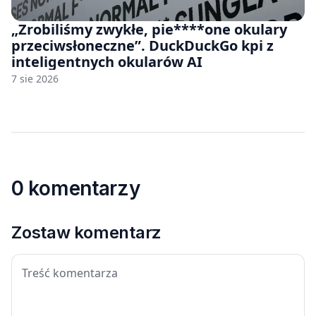
„Zrobiliśmy zwykłe, pie****one okulary
przeciwsłoneczne”. DuckDuckGo kpi z
inteligentnych okularów AI
7 sie 2026
0 komentarzy
Zostaw komentarz