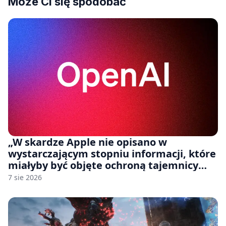
Może Ci się spodobać
„W skardze Apple nie opisano w
wystarczającym stopniu informacji, które
miałyby być objęte ochroną tajemnicy
handlowej”. OpenAI żąda odrzucenia
7 sie 2026
pozwu