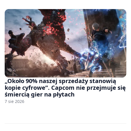
pozwu
„Około 90% naszej sprzedaży stanowią
kopie cyfrowe”. Capcom nie przejmuje się
śmiercią gier na płytach
7 sie 2026