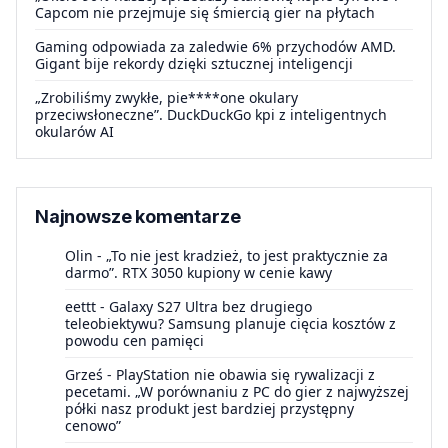
Capcom nie przejmuje się śmiercią gier na płytach
Gaming odpowiada za zaledwie 6% przychodów AMD.
Gigant bije rekordy dzięki sztucznej inteligencji
„Zrobiliśmy zwykłe, pie****one okulary
przeciwsłoneczne”. DuckDuckGo kpi z inteligentnych
okularów AI
Najnowsze komentarze
Olin
-
„To nie jest kradzież, to jest praktycznie za
darmo”. RTX 3050 kupiony w cenie kawy
eettt
-
Galaxy S27 Ultra bez drugiego
teleobiektywu? Samsung planuje cięcia kosztów z
powodu cen pamięci
Grześ
-
PlayStation nie obawia się rywalizacji z
pecetami. „W porównaniu z PC do gier z najwyższej
półki nasz produkt jest bardziej przystępny
cenowo”