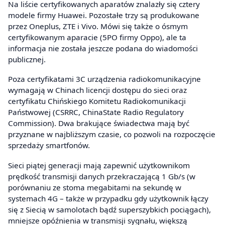
Na liście certyfikowanych aparatów znalazły się cztery
modele firmy Huawei. Pozostałe trzy są produkowane
przez Oneplus, ZTE i Vivo. Mówi się także o ósmym
certyfikowanym aparacie (5PO firmy Oppo), ale ta
informacja nie została jeszcze podana do wiadomości
publicznej.
Poza certyfikatami 3C urządzenia radiokomunikacyjne
wymagają w Chinach licencji dostępu do sieci oraz
certyfikatu Chińskiego Komitetu Radiokomunikacji
Państwowej (CSRRC, ChinaState Radio Regulatory
Commission). Dwa brakujące świadectwa mają być
przyznane w najbliższym czasie, co pozwoli na rozpoczęcie
sprzedaży smartfonów.
Sieci piątej generacji mają zapewnić użytkownikom
prędkość transmisji danych przekraczającą 1 Gb/s (w
porównaniu ze stoma megabitami na sekundę w
systemach 4G – także w przypadku gdy użytkownik łączy
się z Siecią w samolotach bądź superszybkich pociągach),
mniejsze opóźnienia w transmisji sygnału, większą