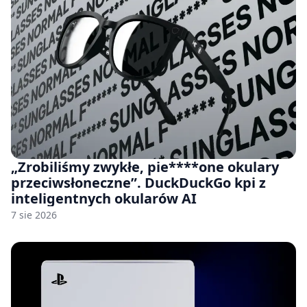
„Zrobiliśmy zwykłe, pie****one okulary
przeciwsłoneczne”. DuckDuckGo kpi z
inteligentnych okularów AI
7 sie 2026