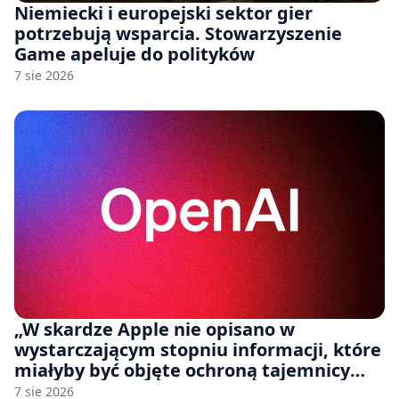
Niemiecki i europejski sektor gier
potrzebują wsparcia. Stowarzyszenie
Game apeluje do polityków
7 sie 2026
„W skardze Apple nie opisano w
wystarczającym stopniu informacji, które
miałyby być objęte ochroną tajemnicy
handlowej”. OpenAI żąda odrzucenia
7 sie 2026