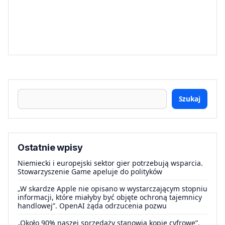
Szukaj
Ostatnie wpisy
Niemiecki i europejski sektor gier potrzebują wsparcia.
Stowarzyszenie Game apeluje do polityków
„W skardze Apple nie opisano w wystarczającym stopniu
informacji, które miałyby być objęte ochroną tajemnicy
handlowej”. OpenAI żąda odrzucenia pozwu
„Około 90% naszej sprzedaży stanowią kopie cyfrowe”.