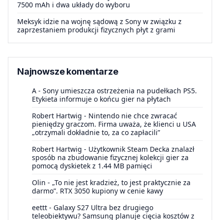
7500 mAh i dwa układy do wyboru
Meksyk idzie na wojnę sądową z Sony w związku z
zaprzestaniem produkcji fizycznych płyt z grami
Najnowsze komentarze
A
-
Sony umieszcza ostrzeżenia na pudełkach PS5.
Etykieta informuje o końcu gier na płytach
Robert Hartwig
-
Nintendo nie chce zwracać
pieniędzy graczom. Firma uważa, że klienci u USA
„otrzymali dokładnie to, za co zapłacili”
Robert Hartwig
-
Użytkownik Steam Decka znalazł
sposób na zbudowanie fizycznej kolekcji gier za
pomocą dyskietek z 1.44 MB pamięci
Olin
-
„To nie jest kradzież, to jest praktycznie za
darmo”. RTX 3050 kupiony w cenie kawy
eettt
-
Galaxy S27 Ultra bez drugiego
teleobiektywu? Samsung planuje cięcia kosztów z