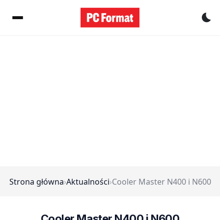
Pr
Strona główna
›
Aktualności
›
Cooler Master N400 i N600
Cooler Master N400 i N600