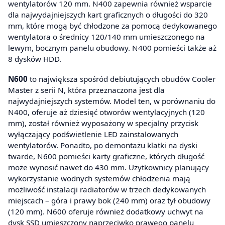
wentylatorów 120 mm. N400 zapewnia również wsparcie
dla najwydajniejszych kart graficznych o długości do 320
mm, które mogą być chłodzone za pomocą dedykowanego
wentylatora o średnicy 120/140 mm umieszczonego na
lewym, bocznym panelu obudowy. N400 pomieści także aż
8 dysków HDD.
N600
to największa spośród debiutujących obudów Cooler
Master z serii N, która przeznaczona jest dla
najwydajniejszych systemów. Model ten, w porównaniu do
N400, oferuje aż dziesięć otworów wentylacyjnych (120
mm), został również wyposażony w specjalny przycisk
wyłączający podświetlenie LED zainstalowanych
wentylatorów. Ponadto, po demontażu klatki na dyski
twarde, N600 pomieści karty graficzne, których długość
może wynosić nawet do 430 mm. Użytkownicy planujący
wykorzystanie wodnych systemów chłodzenia mają
możliwość instalacji radiatorów w trzech dedykowanych
miejscach – góra i prawy bok (240 mm) oraz tył obudowy
(120 mm). N600 oferuje również dodatkowy uchwyt na
dysk SSD umieszczony naprzeciwko prawego panelu