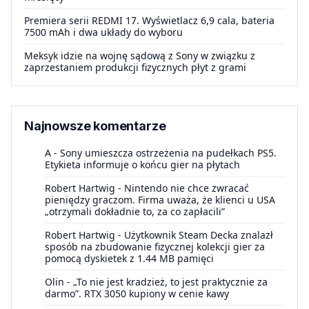
Premiera serii REDMI 17. Wyświetlacz 6,9 cala, bateria
7500 mAh i dwa układy do wyboru
Meksyk idzie na wojnę sądową z Sony w związku z
zaprzestaniem produkcji fizycznych płyt z grami
Najnowsze komentarze
A
-
Sony umieszcza ostrzeżenia na pudełkach PS5.
Etykieta informuje o końcu gier na płytach
Robert Hartwig
-
Nintendo nie chce zwracać
pieniędzy graczom. Firma uważa, że klienci u USA
„otrzymali dokładnie to, za co zapłacili”
Robert Hartwig
-
Użytkownik Steam Decka znalazł
sposób na zbudowanie fizycznej kolekcji gier za
pomocą dyskietek z 1.44 MB pamięci
Olin
-
„To nie jest kradzież, to jest praktycznie za
darmo”. RTX 3050 kupiony w cenie kawy