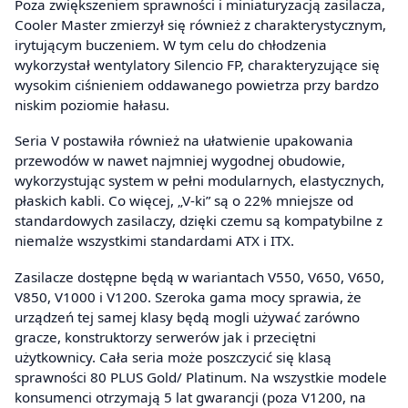
Poza zwiększeniem sprawności i miniaturyzacją zasilacza,
Cooler Master zmierzył się również z charakterystycznym,
irytującym buczeniem. W tym celu do chłodzenia
wykorzystał wentylatory Silencio FP, charakteryzujące się
wysokim ciśnieniem oddawanego powietrza przy bardzo
niskim poziomie hałasu.
Seria V postawiła również na ułatwienie upakowania
przewodów w nawet najmniej wygodnej obudowie,
wykorzystując system w pełni modularnych, elastycznych,
płaskich kabli. Co więcej, „V-ki” są o 22% mniejsze od
standardowych zasilaczy, dzięki czemu są kompatybilne z
niemalże wszystkimi standardami ATX i ITX.
Zasilacze dostępne będą w wariantach V550, V650, V650,
V850, V1000 i V1200. Szeroka gama mocy sprawia, że
urządzeń tej samej klasy będą mogli używać zarówno
gracze, konstruktorzy serwerów jak i przeciętni
użytkownicy. Cała seria może poszczycić się klasą
sprawności 80 PLUS Gold/ Platinum. Na wszystkie modele
konsumenci otrzymają 5 lat gwarancji (poza V1200, na