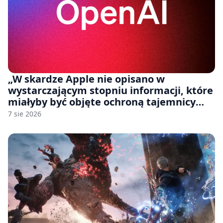
„W skardze Apple nie opisano w
wystarczającym stopniu informacji, które
miałyby być objęte ochroną tajemnicy
handlowej”. OpenAI żąda odrzucenia
7 sie 2026
pozwu