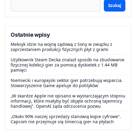
Szukaj
Ostatnie wpisy
Meksyk idzie na wojnę sądową z Sony w związku z
zaprzestaniem produkcji fizycznych płyt z grami
Użytkownik Steam Decka znalazł sposób na zbudowanie
fizycznej kolekcji gier za pomocą dyskietek z 1.44 MB
pamięci
Niemiecki i europejski sektor gier potrzebują wsparcia.
Stowarzyszenie Game apeluje do polityków
„W skardze Apple nie opisano w wystarczającym stopniu
informacji, które miałyby być objęte ochroną tajemnicy
handlowej”. OpenAI żąda odrzucenia pozwu
„Około 90% naszej sprzedaży stanowią kopie cyfrowe”.
Capcom nie przejmuje się śmiercią gier na płytach