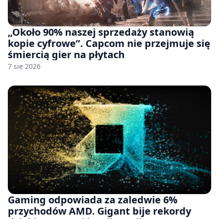
„Około 90% naszej sprzedaży stanowią
kopie cyfrowe”. Capcom nie przejmuje się
śmiercią gier na płytach
7 sie 2026
Gaming odpowiada za zaledwie 6%
przychodów AMD. Gigant bije rekordy