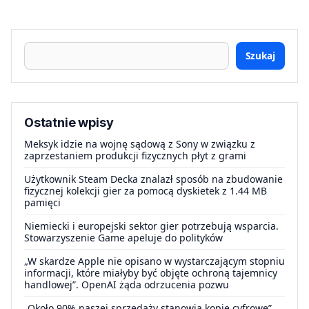
Szukaj
Ostatnie wpisy
Meksyk idzie na wojnę sądową z Sony w związku z
zaprzestaniem produkcji fizycznych płyt z grami
Użytkownik Steam Decka znalazł sposób na zbudowanie
fizycznej kolekcji gier za pomocą dyskietek z 1.44 MB
pamięci
Niemiecki i europejski sektor gier potrzebują wsparcia.
Stowarzyszenie Game apeluje do polityków
„W skardze Apple nie opisano w wystarczającym stopniu
informacji, które miałyby być objęte ochroną tajemnicy
handlowej”. OpenAI żąda odrzucenia pozwu
„Około 90% naszej sprzedaży stanowią kopie cyfrowe”.