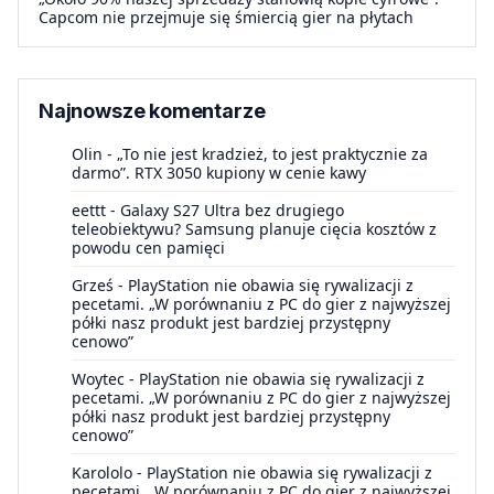
Capcom nie przejmuje się śmiercią gier na płytach
Najnowsze komentarze
Olin
-
„To nie jest kradzież, to jest praktycznie za
darmo”. RTX 3050 kupiony w cenie kawy
eettt
-
Galaxy S27 Ultra bez drugiego
teleobiektywu? Samsung planuje cięcia kosztów z
powodu cen pamięci
Grześ
-
PlayStation nie obawia się rywalizacji z
pecetami. „W porównaniu z PC do gier z najwyższej
półki nasz produkt jest bardziej przystępny
cenowo”
Woytec
-
PlayStation nie obawia się rywalizacji z
pecetami. „W porównaniu z PC do gier z najwyższej
półki nasz produkt jest bardziej przystępny
cenowo”
Karololo
-
PlayStation nie obawia się rywalizacji z
pecetami. „W porównaniu z PC do gier z najwyższej