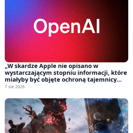
„W skardze Apple nie opisano w
wystarczającym stopniu informacji, które
miałyby być objęte ochroną tajemnicy
handlowej”. OpenAI żąda odrzucenia
7 sie 2026
pozwu