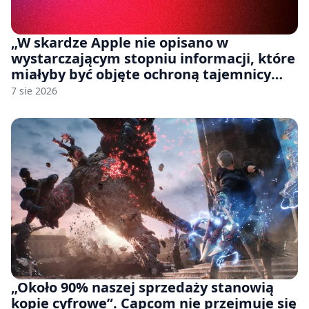
„W skardze Apple nie opisano w
wystarczającym stopniu informacji, które
miałyby być objęte ochroną tajemnicy
handlowej”. OpenAI żąda odrzucenia
7 sie 2026
pozwu
„Około 90% naszej sprzedaży stanowią
kopie cyfrowe”. Capcom nie przejmuje się