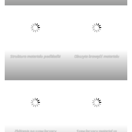
Struktura materiału podkładki
Obszyta krawędź materiału
Zbliżenie na szew łączący
Szew łączący materiał ze