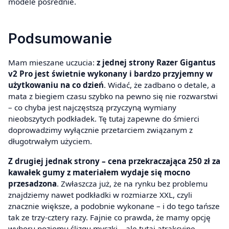
modele pośrednie.
Podsumowanie
Mam mieszane uczucia:
z jednej strony Razer Gigantus
v2 Pro jest świetnie wykonany i bardzo przyjemny w
użytkowaniu na co dzień
. Widać, że zadbano o detale, a
mata z biegiem czasu szybko na pewno się nie rozwarstwi
– co chyba jest najczęstszą przyczyną wymiany
nieobszytych podkładek. Tę tutaj zapewne do śmierci
doprowadzimy wyłącznie przetarciem związanym z
długotrwałym użyciem.
Z drugiej jednak strony – cena przekraczająca 250 zł za
kawałek gumy z materiałem wydaje się mocno
przesadzona
. Zwłaszcza już, że na rynku bez problemu
znajdziemy nawet podkładki w rozmiarze XXL, czyli
znacznie większe, a podobnie wykonane – i do tego tańsze
tak ze trzy-cztery razy. Fajnie co prawda, że mamy opcję
wyboru poziomu ślizgu myszki – ale tutaj atrakcyjne