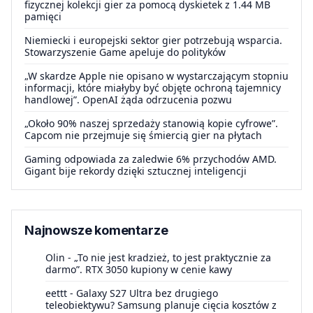
fizycznej kolekcji gier za pomocą dyskietek z 1.44 MB
pamięci
Niemiecki i europejski sektor gier potrzebują wsparcia.
Stowarzyszenie Game apeluje do polityków
„W skardze Apple nie opisano w wystarczającym stopniu
informacji, które miałyby być objęte ochroną tajemnicy
handlowej”. OpenAI żąda odrzucenia pozwu
„Około 90% naszej sprzedaży stanowią kopie cyfrowe”.
Capcom nie przejmuje się śmiercią gier na płytach
Gaming odpowiada za zaledwie 6% przychodów AMD.
Gigant bije rekordy dzięki sztucznej inteligencji
Najnowsze komentarze
Olin
-
„To nie jest kradzież, to jest praktycznie za
darmo”. RTX 3050 kupiony w cenie kawy
eettt
-
Galaxy S27 Ultra bez drugiego
teleobiektywu? Samsung planuje cięcia kosztów z