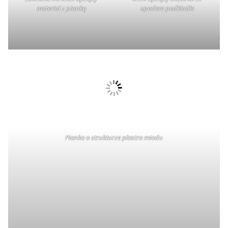
materiał z pianką
spodem podkładki
Pianka o strukturze plastra miodu