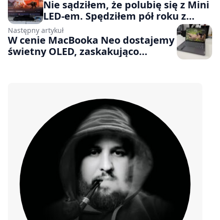
Nie sądziłem, że polubię się z Mini
LED-em. Spędziłem pół roku z
telewizorem Samsung QN92F i
Następny artykuł
jestem mocno zaskoczony
W cenie MacBooka Neo dostajemy
świetny OLED, zaskakująco
sensowną wydajność i kilka
kompromisów. Recenzja laptopa
Lenovo Yoga Slim 7i