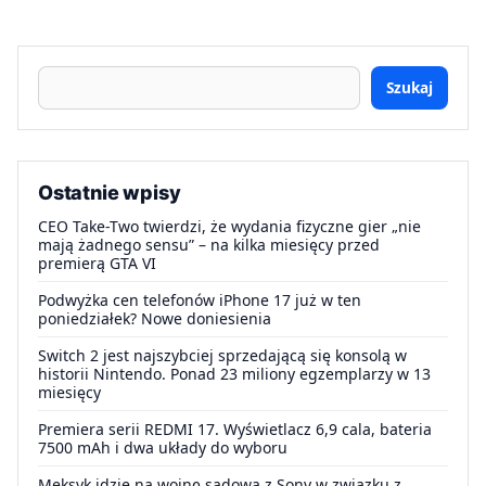
Szukaj
Ostatnie wpisy
CEO Take-Two twierdzi, że wydania fizyczne gier „nie
mają żadnego sensu” – na kilka miesięcy przed
premierą GTA VI
Podwyżka cen telefonów iPhone 17 już w ten
poniedziałek? Nowe doniesienia
Switch 2 jest najszybciej sprzedającą się konsolą w
historii Nintendo. Ponad 23 miliony egzemplarzy w 13
miesięcy
Premiera serii REDMI 17. Wyświetlacz 6,9 cala, bateria
7500 mAh i dwa układy do wyboru
Meksyk idzie na wojnę sądową z Sony w związku z