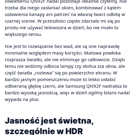
oświetleniu QN92F nadal pozostaje idealnie czytelny. Nie
trzeba dla niego zasłaniać okien, kombinować z kątem
ustawienia kanapy ani patrzeć na własną twarz odbitą w
czarnej scenie. W przeszłości często zdarzało mi się po
prostu nie używać telewizora w dzień, bo nie miało to
większego sensu.
Nie jest to rozwiązanie bez wad, ale są one naprawdę
minimalne względem masy korzyści. Matowa powłoka
rozprasza światło, ale nie eliminuje go całkowicie. Dzięki
temu nie widzimy odbicia lampy czy słońca zza okna, ale
część światła „rozlewa” się po powierzchni ekranu. W
bardzo jasnym pomieszczeniu może to lekko osłabić
odbieraną głębię czerni, ale Samsung QN92F nadrabia to
bardzo wysoką jasnością, więc w dzień ogólny bilans nadal
wypada na plus.
Jasność jest świetna,
szczególnie w HDR