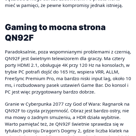
mieć w pamięci, że pewne kompromisy jednak istnieją.
Gaming to mocna strona
QN92F
Paradoksalnie, poza wspomnianymi problemami z czernią,
QN92F jest świetnym telewizorem dla graczy. Ma cztery
porty HDMI 2.1, obsługuje 4K przy 120 Hz na konsolach, w
trybie PC potrafi dojść do 165 Hz, wspiera VRR, ALLM,
FreeSync Premium Pro, ma bardzo niski input lag, około 10
ms, i rozbudowany pasek ustawień Game Bar. Do konsol i
PC jest więc przygotowany bardzo dobrze.
Granie w Cyberpunka 2077 czy God of Wara: Ragnarok na
QN92F to czysta przyjemność. Obraz jest bardzo ostry, nie
ma mowy o żadnym smużeniu, a HDR działa wybitnie.
Warto pamiętać też, że QN92F świetnie sprawdza się w
tytułach pokroju Dragon’s Dogmy 2, gdzie liczba klatek na