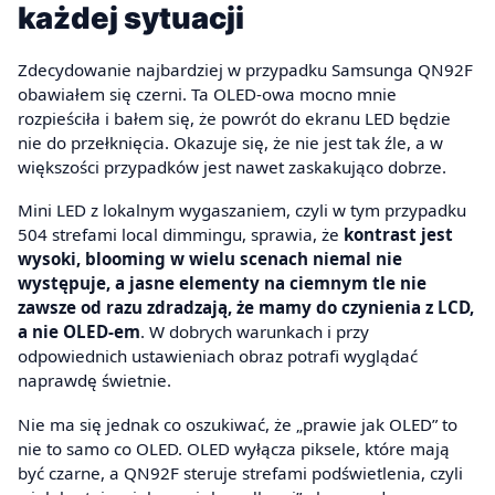
każdej sytuacji
Zdecydowanie najbardziej w przypadku Samsunga QN92F
obawiałem się czerni. Ta OLED-owa mocno mnie
rozpieściła i bałem się, że powrót do ekranu LED będzie
nie do przełknięcia. Okazuje się, że nie jest tak źle, a w
większości przypadków jest nawet zaskakująco dobrze.
Mini LED z lokalnym wygaszaniem, czyli w tym przypadku
504 strefami local dimmingu, sprawia, że
kontrast jest
wysoki, blooming w wielu scenach niemal nie
występuje, a jasne elementy na ciemnym tle nie
zawsze od razu zdradzają, że mamy do czynienia z LCD,
a nie OLED-em
. W dobrych warunkach i przy
odpowiednich ustawieniach obraz potrafi wyglądać
naprawdę świetnie.
Nie ma się jednak co oszukiwać, że „prawie jak OLED” to
nie to samo co OLED. OLED wyłącza piksele, które mają
być czarne, a QN92F steruje strefami podświetlenia, czyli