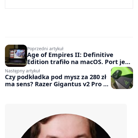
Poprzedni artykuł
Age of Empires II: Definitive
Edition trafiło na macOS. Port jest
prawie idealny, ale brak tej funkcji
Następny artykuł
mocno boli
Czy podkładka pod mysz za 280 zł
ma sens? Razer Gigantus v2 Pro –
testuję i sprawdzam pod
mikroskopem, jak wygląda