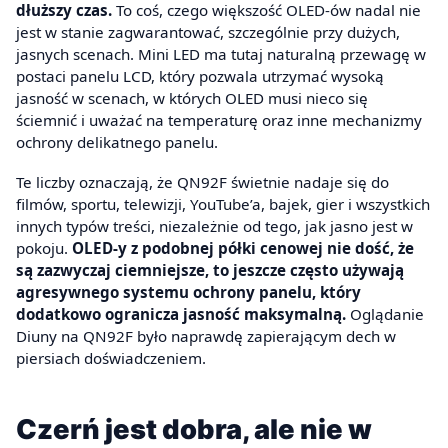
dłuższy czas.
To coś, czego większość OLED-ów nadal nie
jest w stanie zagwarantować, szczególnie przy dużych,
jasnych scenach. Mini LED ma tutaj naturalną przewagę w
postaci panelu LCD, który pozwala utrzymać wysoką
jasność w scenach, w których OLED musi nieco się
ściemnić i uważać na temperaturę oraz inne mechanizmy
ochrony delikatnego panelu.
Te liczby oznaczają, że QN92F świetnie nadaje się do
filmów, sportu, telewizji, YouTube’a, bajek, gier i wszystkich
innych typów treści, niezależnie od tego, jak jasno jest w
pokoju.
OLED-y z podobnej półki cenowej nie dość, że
są zazwyczaj ciemniejsze, to jeszcze często używają
agresywnego systemu ochrony panelu, który
dodatkowo ogranicza jasność maksymalną.
Oglądanie
Diuny na QN92F było naprawdę zapierającym dech w
piersiach doświadczeniem.
Czerń jest dobra, ale nie w