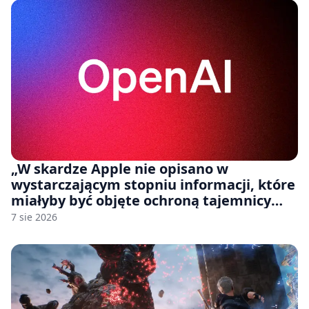
„W skardze Apple nie opisano w
wystarczającym stopniu informacji, które
miałyby być objęte ochroną tajemnicy
handlowej”. OpenAI żąda odrzucenia
7 sie 2026
pozwu