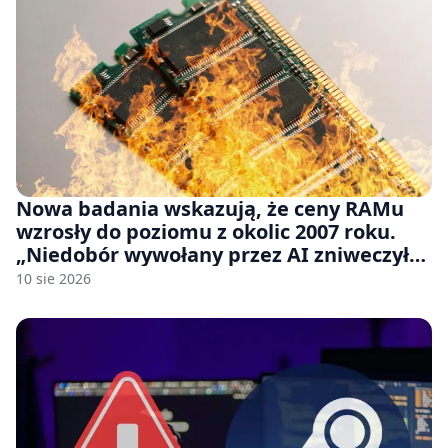
Nowa badania wskazują, że ceny RAMu
wzrosły do poziomu z okolic 2007 roku.
„Niedobór wywołany przez AI zniweczył
20 lat postępów w ciągu zaledwie kilku
10 sie 2026
miesięcy.”