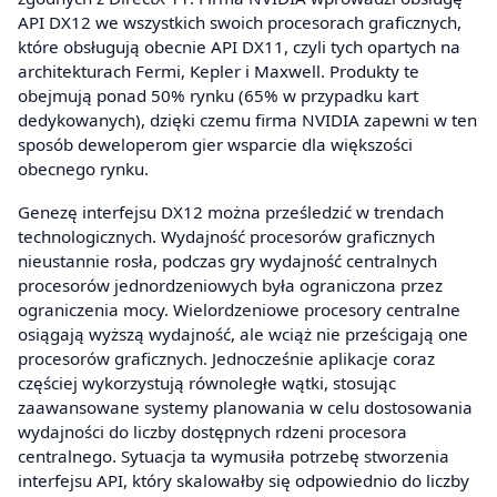
API DX12 we wszystkich swoich procesorach graficznych,
które obsługują obecnie API DX11, czyli tych opartych na
architekturach Fermi, Kepler i Maxwell. Produkty te
obejmują ponad 50% rynku (65% w przypadku kart
dedykowanych), dzięki czemu firma NVIDIA zapewni w ten
sposób deweloperom gier wsparcie dla większości
obecnego rynku.
Genezę interfejsu DX12 można prześledzić w trendach
technologicznych. Wydajność procesorów graficznych
nieustannie rosła, podczas gry wydajność centralnych
procesorów jednordzeniowych była ograniczona przez
ograniczenia mocy. Wielordzeniowe procesory centralne
osiągają wyższą wydajność, ale wciąż nie prześcigają one
procesorów graficznych. Jednocześnie aplikacje coraz
częściej wykorzystują równoległe wątki, stosując
zaawansowane systemy planowania w celu dostosowania
wydajności do liczby dostępnych rdzeni procesora
centralnego. Sytuacja ta wymusiła potrzebę stworzenia
interfejsu API, który skalowałby się odpowiednio do liczby