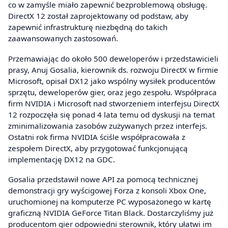
co w zamyśle miało zapewnić bezproblemową obsługę.
DirectX 12 został zaprojektowany od podstaw, aby
zapewnić infrastrukturę niezbędną do takich
zaawansowanych zastosowań.
Przemawiając do około 500 deweloperów i przedstawicieli
prasy, Anuj Gosalia, kierownik ds. rozwoju DirectX w firmie
Microsoft, opisał DX12 jako wspólny wysiłek producentów
sprzętu, deweloperów gier, oraz jego zespołu. Współpraca
firm NVIDIA i Microsoft nad stworzeniem interfejsu DirectX
12 rozpoczęła się ponad 4 lata temu od dyskusji na temat
zminimalizowania zasobów zużywanych przez interfejs.
Ostatni rok firma NVIDIA ściśle współpracowała z
zespołem DirectX, aby przygotować funkcjonującą
implementację DX12 na GDC.
Gosalia przedstawił nowe API za pomocą technicznej
demonstracji gry wyścigowej Forza z konsoli Xbox One,
uruchomionej na komputerze PC wyposażonego w kartę
graficzną NVIDIA GeForce Titan Black. Dostarczyliśmy już
producentom gier odpowiedni sterownik, który ułatwi im