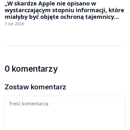
„W skardze Apple nie opisano w
wystarczającym stopniu informacji, które
miałyby być objęte ochroną tajemnicy
handlowej”. OpenAI żąda odrzucenia
7 sie 2026
pozwu
0 komentarzy
Zostaw komentarz